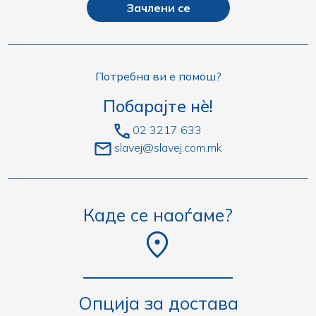
Зачлени се
Потребна ви е помош?
Побарајте нè!
02 3217 633
slavej@slavej.com.mk
Каде се наоѓаме?
Опција за достава