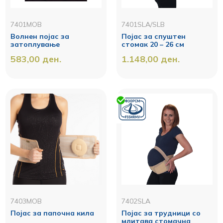
7401MOB
7401SLA/SLB
Волнен појас за
Појас за спуштен
затоплување
стомак 20 – 26 см
583,00
ден.
1.148,00
ден.
7403MOB
7402SLA
Појас за папочна кила
Појас за трудници со
млитава стомачна