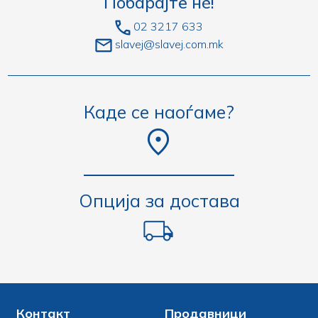
Побарајте нè!
02 3217 633
slavej@slavej.com.mk
Каде се наоѓаме?
Опција за достава
Контакт
Продавници