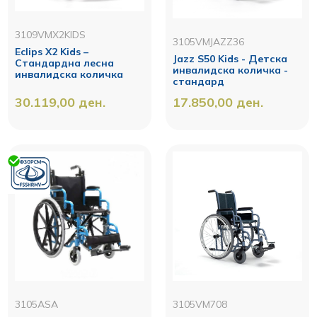
3109VMX2KIDS
3105VMJAZZ36
Eclips X2 Kids –
Jazz S50 Kids - Детска
Стандардна лесна
инвалидска количка -
инвалидска количка
стандард
30.119,00
ден.
17.850,00
ден.
3105ASA
3105VM708