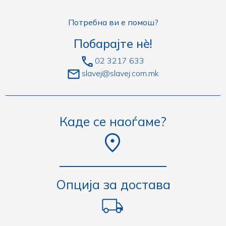
Потребна ви е помош?
Побарајте нè!
02 3217 633
slavej@slavej.com.mk
Каде се наоѓаме?
Опција за достава