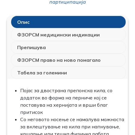
партиципација
Опис
ФЗОРСМ медицински индикации
Препишува
ФЗОРСМ право на ново помагало
Табела за големини
Појас за двострана препонска кила, со
додаток во форма на перниче кој се
поставува на хернијата и врши благ
притисок
Со неговото носење се намалува можноста
за вклештување на кила при напнување,
кашлање или тешка физичка работа.