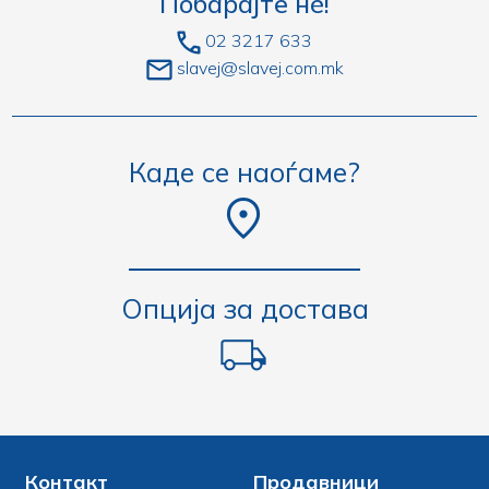
Побарајте нè!
02 3217 633
slavej@slavej.com.mk
Каде се наоѓаме?
Опција за достава
Контакт
Продавници