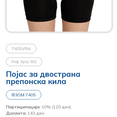
7405VRA
Реф. број: 602
Појас за двострана
препонска кила
ФЗОМ 7405
Партиципација:
10% (120 ден)
Доплата:
143 ден.