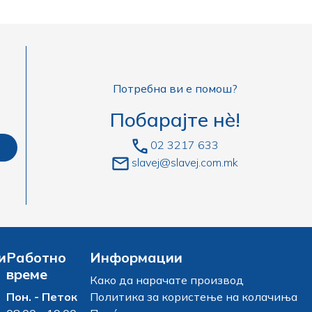
Потребна ви е помош?
Побарајте нè!
02 3217 633
slavej@slavej.com.mk
и
Работно
Информации
време
Како да нарачате производ
Пон. - Петок
Политика за користење на колачиња