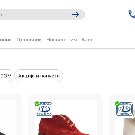
линик
Ценовник
Нашиот тим
Блог
ФЗОМ
Акција и попусти