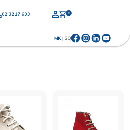
02 3217 633
MK
|
SQ