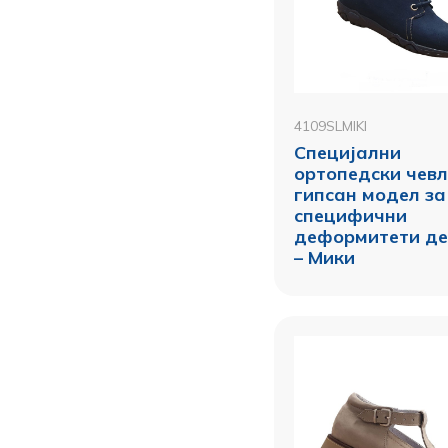
4109SLMIKI
Специјални
ортопедски чевл
гипсан модел за
специфични
деформитети де
– Мики