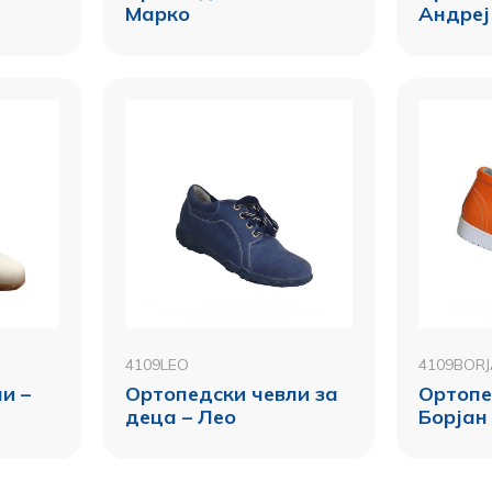
Марко
Андреј
4109LEO
4109BOR
и –
Ортопедски чевли за
Ортопе
деца – Лео
Борјан