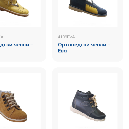
EA
4109EVA
дски чевли –
Ортопедски чевли –
Ева