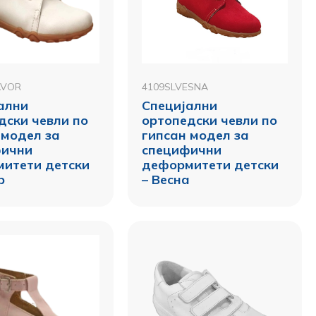
AVOR
4109SLVESNA
ални
Специјални
дски чевли по
ортопедски чевли по
 модел за
гипсан модел за
фични
специфични
итети детски
деформитети детски
р
– Весна