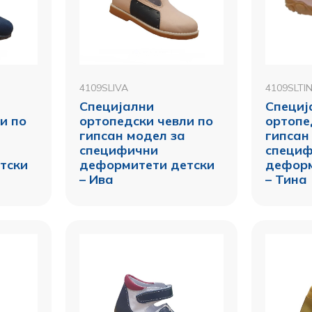
4109SLIVA
4109SLTI
Специјални
Специј
и по
ортопедски чевли по
ортопе
гипсан модел за
гипсан
специфични
специ
тски
деформитети детски
деформ
– Ива
– Тина