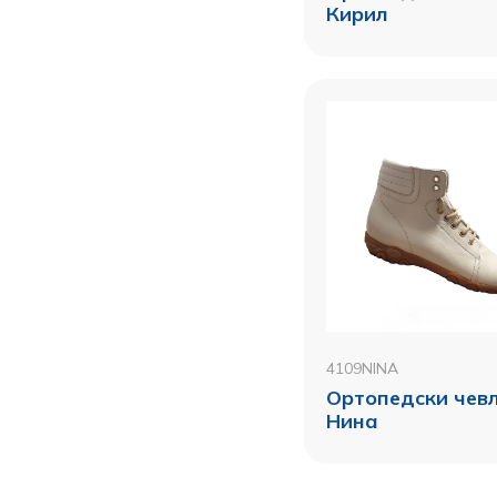
Кирил
4109NINA
Ортопедски чевл
Нина