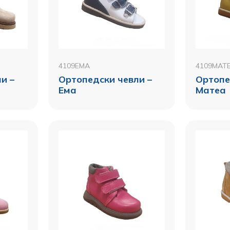
4109EMA
4109MAT
и –
Ортопедски чевли –
Ортопе
Ема
Mатеа