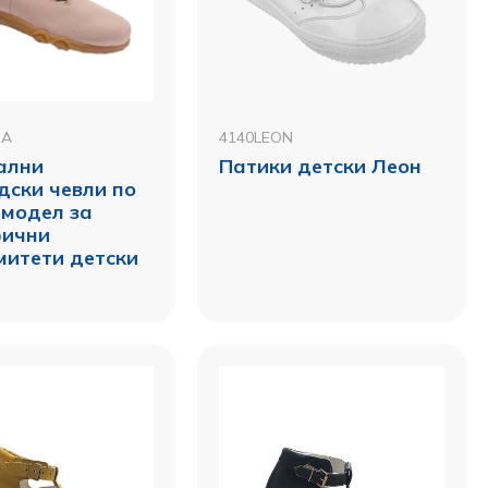
NA
4140LEON
ални
Патики детски Леон
дски чевли по
 модел за
фични
итети детски