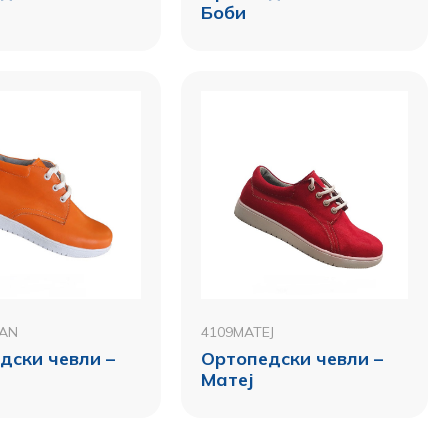
Боби
JAN
4109MATEJ
дски чевли –
Ортопедски чевли –
Матеј