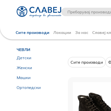
Сите производи
Локации
За нас
Славеј к
ЧЕВЛИ
Детски
Сите производи
Женски
Машки
Oртопедски