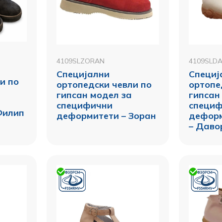
4109SLZORAN
4109SLD
Специјални
Специј
и по
ортопедски чевли по
ортопе
гипсан модел за
гипсан
специфични
специ
Филип
деформитети – Зоран
деформ
– Даво