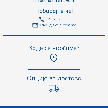
Потребна ви е помош?
Побарајте нè!
02 3217 633
slavej@slavej.com.mk
Каде се наоѓаме?
Опција за достава