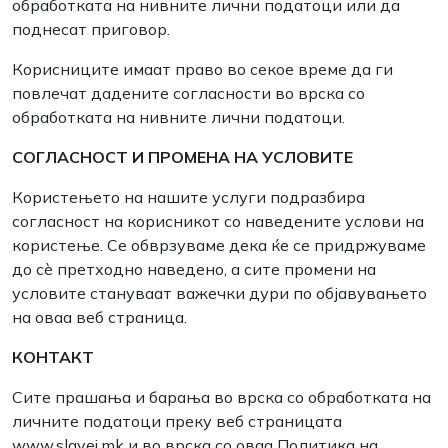
обработката на нивните лични податоци или да
поднесат приговор.
Корисниците имаат право во секое време да ги
повлечат дадените согласности во врска со
обработката на нивните лични податоци.
СОГЛАСНОСТ И ПРОМЕНА НА УСЛОВИТЕ
Користењето на нашите услуги подразбира
согласност на корисникот со наведените услови на
користење. Се обврзуваме дека ќе се придржуваме
до сè претходно наведено, а сите промени на
условите стануваат важечки дури по објавувањето
на оваа веб страница.
КОНТАКТ
Сите прашања и барања во врска со обработката на
личните податоци преку веб страницата
www.slavej.mk и во врска со оваа Политика на