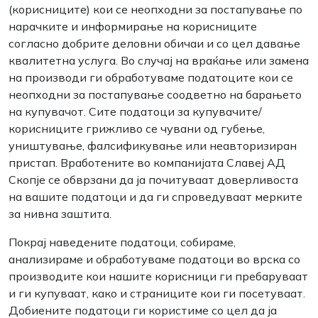
(корисниците) кои се неопходни за постапување по
нарачките и информирање на корисниците
согласно добрите деловни обичаи и со цел давање
квалитетна услуга. Во случај на враќање или замена
на производи ги обработуваме податоците кои се
неопходни за постапување соодветно на барањето
на купувачот. Сите податоци за купувачите/
корисниците грижливо се чувани од губење,
уништување, фалсификување или неавторизиран
пристап. Вработените во компанијата Славеј АД
Скопје се обврзани да ја почитуваат доверливоста
на вашите податоци и да ги спроведуваат мерките
за нивна заштита.
Покрај наведените податоци, собираме,
анализираме и обработуваме податоци во врска со
производите кои нашите корисници ги пребаруваат
и ги купуваат, како и страниците кои ги посетуваат.
Добиените податоци ги користиме со цел да ја