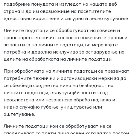
подобриме понудата и изгледот на нашата веб
страна и да им овозможиме на посетителите
едноставно користење и сигурно и лесно купување.
Личните податоци се обработуваат на совесен и
транспарентен начин, согласно важечките прописи
за заштита на личните податоци, во мера која е
потребна и доволна исклучиво за остварување на
целите на обработката на личните податоци.
При обработката на личните податоци се преземаат
потребните технички и организациски мерки за да
се обезбеди соодветно ниво на безбедност на
личните податоци, вклучувајќи заштита од
неовластена или незаконска обработка, како и
нивно случајно губење, уништување или
оштетување.
Личните податоци кои се обработуваат не се
споделуваат со трети лица освен кога за тоа постои