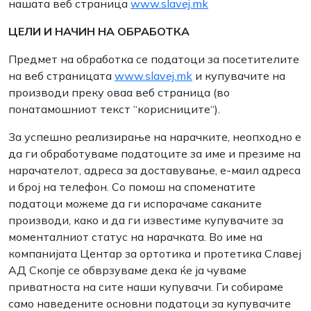
нашата веб страница
www.slavej.mk
ЦЕЛИ И НАЧИН НА ОБРАБОТКА
Предмет на обработка се податоци за посетителите
на веб страницата
www.slavej.mk
и купувачите на
производи преку оваа веб страница (во
понатамошниот текст “корисниците“).
За успешно реализирање на нарачките, неопходно е
да ги обработуваме податоците за име и презиме на
нарачателот, адреса за доставување, е-маил адреса
и број на телефон. Со помош на споменатите
податоци можеме да ги испорачаме саканите
производи, како и да ги известиме купувачите за
моменталниот статус на нарачката. Во име на
компанијата Центар за ортотика и протетика Славеј
АД Скопје се обврзуваме дека ќе ја чуваме
приватноста на сите наши купувачи. Ги собираме
само наведените основни податоци за купувачите