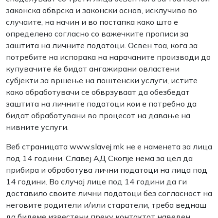
законска обврска и законски основ, исклучиво во
случаите, на начин и во постапка како што е
определено согласно со важечките прописи за
заштита на личните податоци. Освен тоа, кога за
потребите на испорака на нарачаните производи до
купувачите ќе бидат ангажирани овластени
субјекти за вршење на поштенски услуги, истите
како обработувачи се обврзуваат да обезбедат
заштита на личните податоци кои е потребно да
бидат обработувани во процесот на давање на
нивните услуги.
Веб страницата www.slavej.mk не е наменета за лица
под 14 години. Славеј АД Скопје нема за цел да
прибира и обработува лични податоци на лица под
14 години. Во случај лице под 14 години да ги
доставило своите лични податоци без согласност на
неговите родители и/или старатели, треба веднаш
да бидеме известени преку контактот наведен