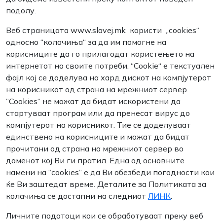
подолу.
Веб страницата www.slavej.mk користи „cookies“
односно “колачиња“ за да им помогне на
корисниците да го прилагодат користењето на
интернетот на своите потреби. “Cookie“ е текстуален
фајл кој се доделува на хард дискот на компјутерот
на корисникот од страна на мрежниот сервер.
“Cookies“ не можат да бидат искористени да
стартуваат програм или да пренесат вирус до
компјутерот на корисникот. Тие се доделуваат
единствено на корисниците и можат да бидат
прочитани од страна на мрежниот сервер во
доменот кој Ви ги пратил. Една од основните
намени на “сookies“ е да Ви обезбеди погодности кои
ќе Ви заштедат време. Деталите за Политиката за
колачиња се достапни на следниот
ЛИНК
.
Личните податоци кои се обработуваат преку веб