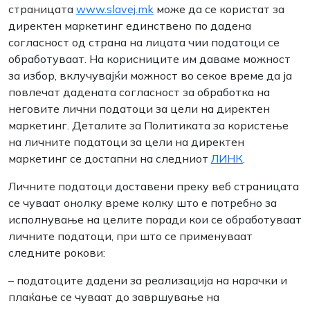
страницата
www.slavej.mk
може да се користат за
директен маркетинг единствено по дадена
согласност од страна на лицата чии податоци се
обработуваат. На корисниците им даваме можност
за избор, вклучувајќи можност во секое време да ја
повлечат дадената согласност за обработка на
неговите лични податоци за цели на директен
маркетинг. Деталите за Политиката за користење
на личните податоци за цели на директен
маркетинг се достапни на следниот
ЛИНК
.
Личните податоци доставени преку веб страницата
се чуваат онолку време колку што е потребно за
исполнување на целите поради кои се обработуваат
личните податоци, при што се применуваат
следните рокови:
– податоците дадени за реализација на нарачки и
плаќање се чуваат до завршување на