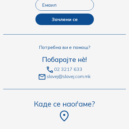
Зачлени се
Потребна ви е помош?
Побарајте нè!
02 3217 633
slavej@slavej.com.mk
Каде се наоѓаме?