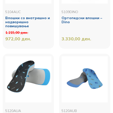
5104AUC
5109DINO
Влошки со внатрешно и
Ортопедски влошки –
надворешно
Dino
повишување
1.215,00
ден.
972,00
ден.
3.330,00
ден.
5120AUA
5120AUB