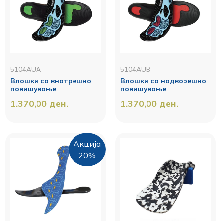
5104AUA
5104AUB
Влошки со внатрешно
Влошки со надворешно
повишувањe
повишување
1.370,00
ден.
1.370,00
ден.
Акција
20%