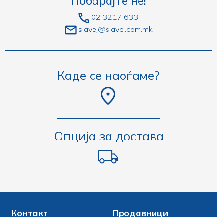
Побарајте нè!
02 3217 633
slavej@slavej.com.mk
Каде се наоѓаме?
Опција за достава
Контакт
Продавници