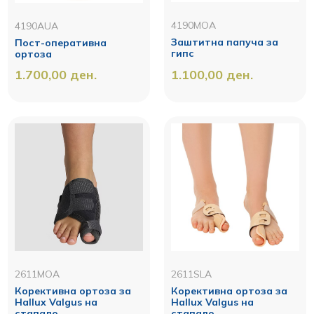
4190MOA
4190AUA
Заштитна папуча за
Пост-оперативна
гипс
ортоза
1.700,00
ден.
1.100,00
ден.
2611MOA
2611SLA
Корективнa ортоза за
Корективнa ортоза за
Hallux Valgus на
Hallux Valgus на
стапало
стапало