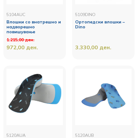
5104AUC
5109DINO
Влошки со внатрешно и
Ортопедски влошки –
надворешно
Dino
повишување
1.215,00
ден.
972,00
ден.
3.330,00
ден.
5120AUA
5120AUB