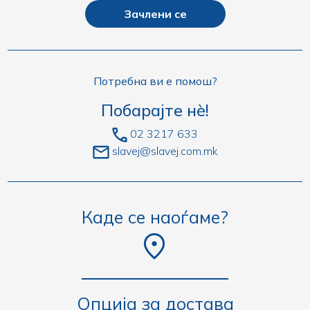
Зачлени се
Потребна ви е помош?
Побарајте нè!
02 3217 633
slavej@slavej.com.mk
Каде се наоѓаме?
Опција за достава