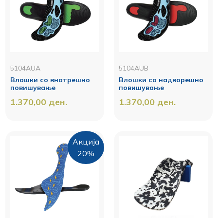
5104AUA
5104AUB
Влошки со внатрешно
Влошки со надворешно
повишувањe
повишување
1.370,00
ден.
1.370,00
ден.
Акција
20%