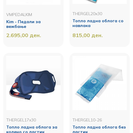
THERGEL20x30
VMPEDALKIM
Топло ладна облога со
Kim - Педали за
навлака
вежбање
2.695,00
ден.
815,00
ден.
THERGEL17x30
THERGEL10-26
Топло ладна облога за
Топло ладна облога без
колено со ластик
ластик