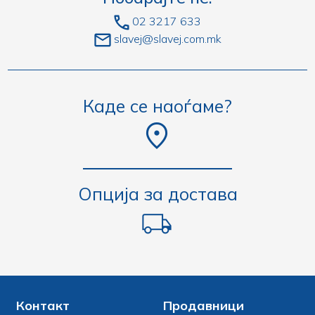
02 3217 633
slavej@slavej.com.mk
Каде се наоѓаме?
Опција за достава
Контакт
Продавници