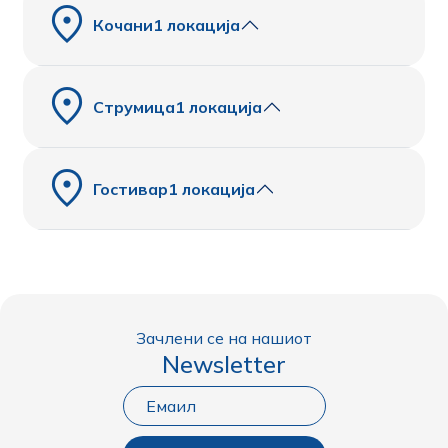
Кочани
1 локација
Струмица
1 локација
Гостивар
1 локација
Зачлени се на нашиот
Newsletter