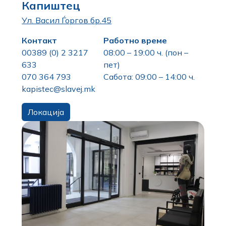
Капиштец
Ул. Васил Ѓоргов бр.45
Контакт
Работно време
00389 (0) 2 3217
08:00 – 19:00 ч. (пон –
633
пет)
070 364 793
Сабота: 09:00 – 14:00 ч.
kapistec@slavej.mk
Локација