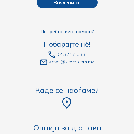
Зачлени се
Потребна ви е помош?
Побарајте нè!
02 3217 633
slavej@slavej.com.mk
Каде се наоѓаме?
Опција за достава