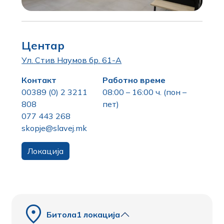
Центар
Ул. Стив Наумов бр. 61-А
Контакт
Работно време
00389 (0) 2 3211
08:00 – 16:00 ч. (пон –
808
пет)
077 443 268
skopje@slavej.mk
Локација
Битола
1 локација