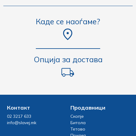
Каде се наоѓаме?
Опција за достава
Контакт
Продавници
02 3217 633
Скопје
info@slavej.mk
Битола
Тетово
Прилеп