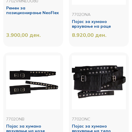
7702VMNEOU80
Ремен за
позиционирање NeoFlex
7702ONA
Појас за хумано
врзување на раце
3.900,00
ден.
8.920,00
ден.
7702ONB
7702ONC
Појас за хумано
Појас за хумано
врзување на нозе
врзување на тело