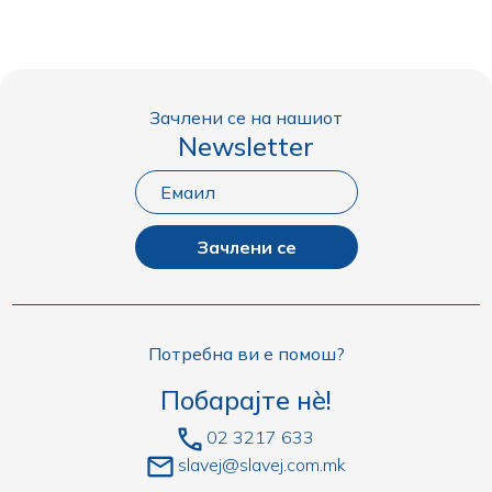
Зачлени се на нашиот
Newsletter
Зачлени се
Потребна ви е помош?
Побарајте нè!
02 3217 633
slavej@slavej.com.mk