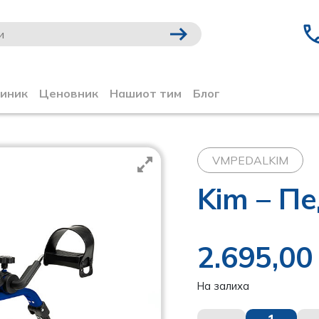
линик
Ценовник
Нашиот тим
Блог
VMPEDALKIM
Kim – П
2.695,0
На залиха