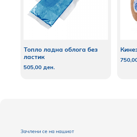
Топло ладна облога без
Кине
ластик
750,0
505,00
ден.
Зачлени се на нашиот