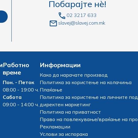
Побарајте нè!
02 3217 633
slavej@slavej.com.mk
и
Работно
Информации
време
Како да нарачате производ
Пон. - Петок
Политика за користење на колачиња
08:00 - 19:00 ч.
Плаќање
Сабота
Политика за користење на личните под
09:00 - 14:00 ч.
директен маркетинг
Политика на приватност
Право на повлекување/враќање на пр
Рекламации
Услови за испорака