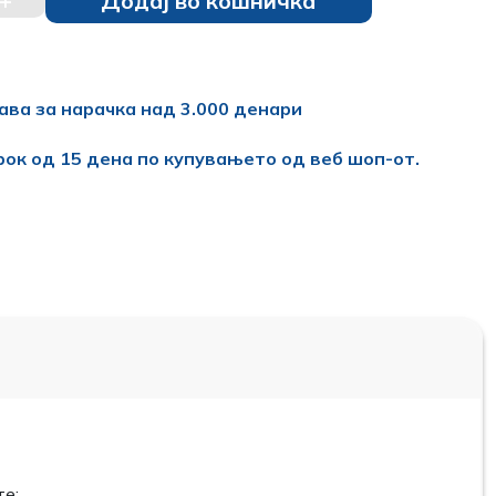
+
Додај во кошничка
ава за нарачка над 3.000 денари
рок од 15 дена по купувањето од веб шоп-от.
те;