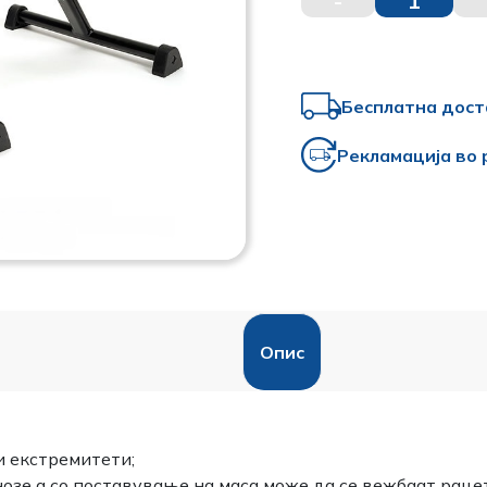
-
1
Бесплатна дост
Рекламација во 
Опис
и екстремитети;
озе а со поставување на маса може да се вежбаат раце