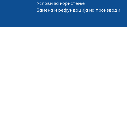
Услови за користење
Замена и рефундација на производи