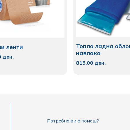
Топло ладна обло
зи ленти
навлака
0
ден.
815,00
ден.
Потребна ви е помош?