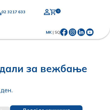
02 3217 633
MK
|
SQ
едали за вежбање
0
ден.