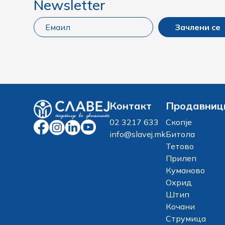
Newsletter
Зачлени се
Контакт
Продавниц
02 3217 633
Скопје
info@slavej.mk
Битола
Тетово
Прилеп
Куманово
Охрид
Штип
Кочани
Струмица