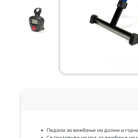
Педали за вежбање на долни и горн
Се поставува на под за вежбање на н