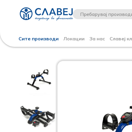
Сите производи
Локации
За нас
Славеј к