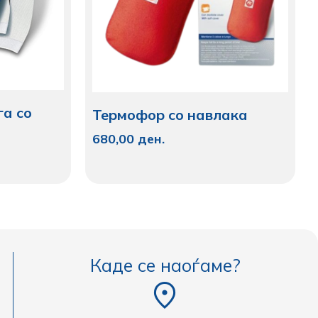
га со
Термофор со навлака
680,00
ден.
Каде се наоѓаме?