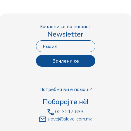
Зачлени се на нашиот
Newsletter
Зачлени се
Потребна ви е помош?
Побарајте нè!
02 3217 633
slavej@slavej.com.mk