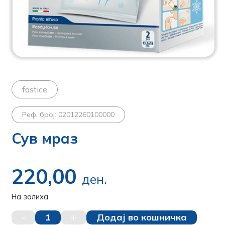
fastice
Реф. број: 02012260100000
Сув мраз
220,00
ден.
На залиха
-
1
+
Додај во кошничка