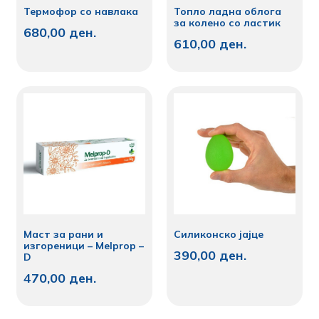
Термофор со навлака
Топло ладна облога
за колено со ластик
680,00
ден.
610,00
ден.
Маст за рани и
Силиконско јајце
изгореници – Melprop –
390,00
ден.
D
470,00
ден.