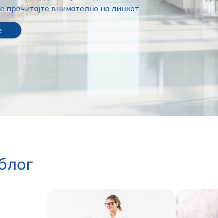
е прочитајте внимателно на линкот.
е
блог