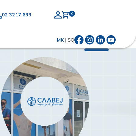
02 3217 633
MK
|
SQ