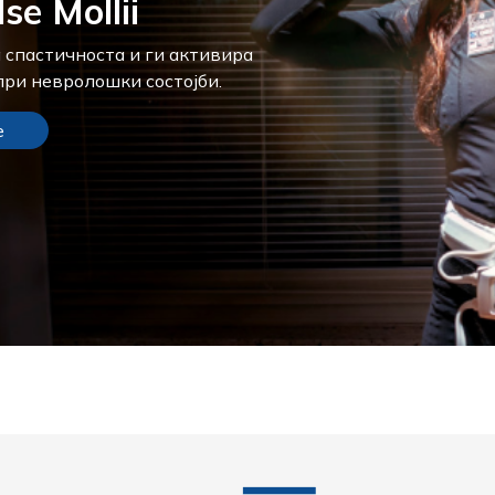
se Mollii
 спастичноста и ги активира
при невролошки состојби.
е