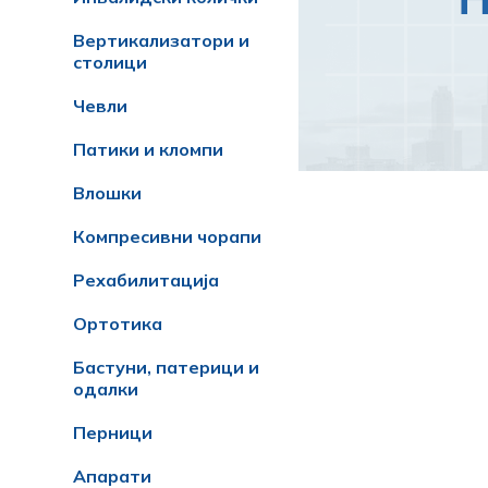
Вертикализатори и
столици
Чевли
Патики и кломпи
Влошки
Компресивни чорапи
Рехабилитација
Ортотика
Бастуни, патерици и
одалки
Перници
Апарати