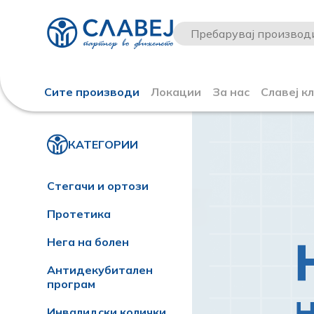
Сите производи
Локации
За нас
Славеј к
КАТЕГОРИИ
Стегачи и ортози
Протетика
Нега на болен
Антидекубитален
програм
Инвалидски колички