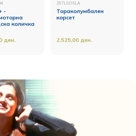
04
25TLSOSLA
 -
Тораколумбален
моторна
корсет
ска количка
00
ден.
2.525,00
ден.