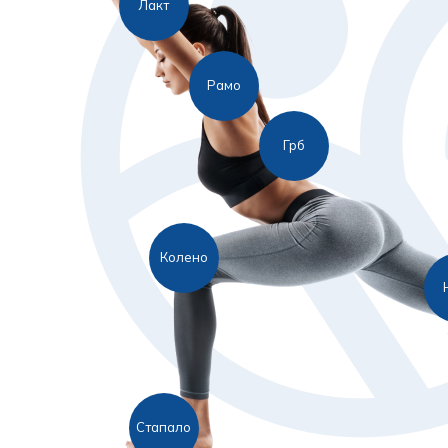
Лакт
Рамо
Грб
Колено
Стапало