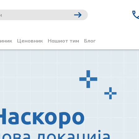
линик
Ценовник
Нашиот тим
Блог