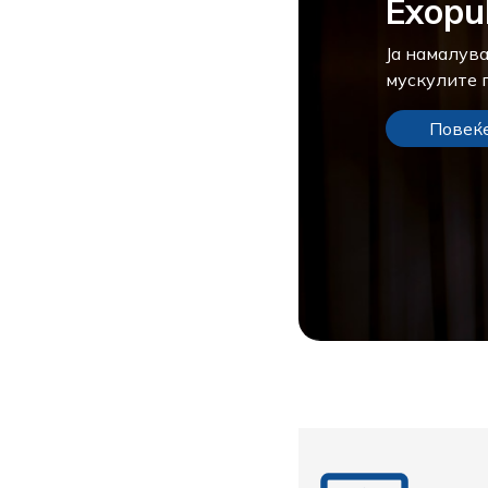
Exopul
Ја намалува
мускулите 
Повеќ