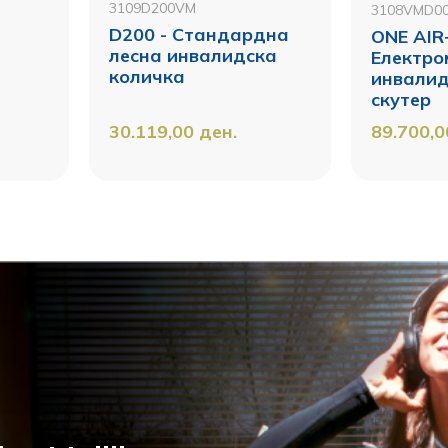
3109D200VM
3108VMD0
D200 - Стандардна
ONE AIR+
лесна инвалидска
Електро
количка
инвалид
скутер
30.119,00
ден.
89.700,