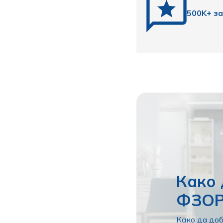
500K+ з
Како 
ФЗО
Како да доб