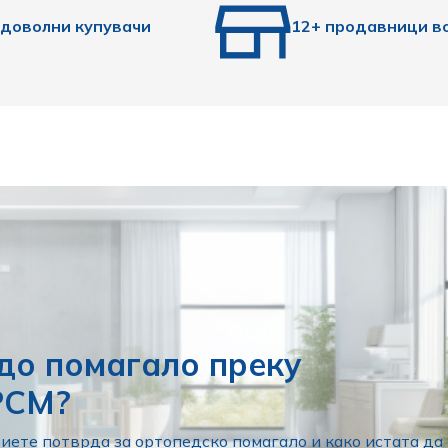
адоволни купувачи
12+ продавници в
до помагало преку
РСМ?
иете потврда за ортопедско помагало и како истата да 