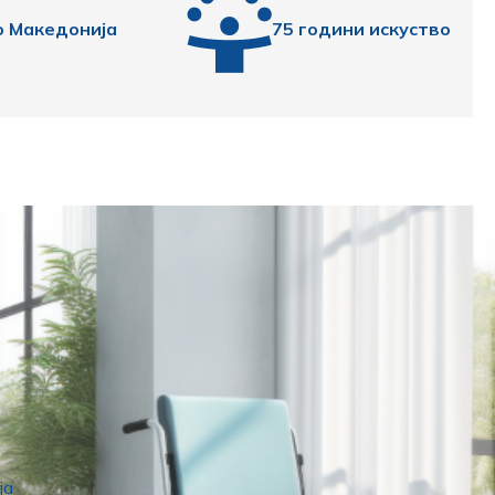
о Македонија
75 години искуство
ја