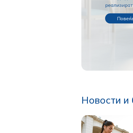
реализират
Повеќ
Новости и 