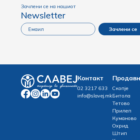
Зачлени се на нашиот
Newsletter
Зачлени се
Контакт
Продав
02 3217 633
Скопје
info@slavej.mk
Битола
Тетово
Прилеп
Куманово
Охрид
Штип