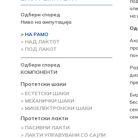
под
опе
Одбери според
на 
Ниво на ампутација
Од
> НА РАМО
Ако
> НАД ЛАКТОТ
про
> ПОД ЛАКОТ
пон
Одбери според
Раз
КОМПОНЕНТИ
диз
пре
Протетски шаки
> ЕСТЕТСКИ ШАКИ
Бид
> МЕХАНИЧКИ ШАКИ
бес
> МИОЕЛЕКТРОНСКИ ШАКИ
сек
сем
Протетски лакти
> ПАСИВНИ ЛАКТИ
> ЛАКТИ УПРАВУВАНИ СО САЈЛИ