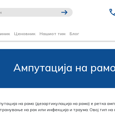
линик
Ценовник
Нашиот тим
Блог
Ампутација на рам
утација на рамо (дезартикулација на рамо) е ретка ампу
транување на рак или инфекција и траума. Овој тип на