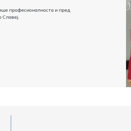
опише професионалноста и пред
 Славеј.