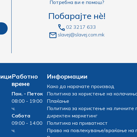
Потребна ви е помош?
Побарајте нè!
02 3217 633
slavej@slavej.com.mk
ници
Работно
Информации
време
Како да нарачате производ
Пон. - Петок
Политика за користење на колачињ
08:00 - 19:00
Плаќање
ч.
Политика за користење на личните 
Сабота
директен маркетинг
09:00 - 14:00
Политика на приватност
ч.
Право на повлекување/враќање на 