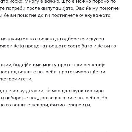
ата коска. Многу е важно, што е можно порано по
те потреби после ампутацијата. Ова ќе му помогне
и ќе ви помогне да ги постигнете очекувањата.
, исклучително е важно да одберете искусен
ари ќе ја проценат вашата состојбата и ќе ви го
опции, бидејќи има многу протетски решенија
ност од вашите потреби, протетичарот ќе ви
екстремитети.
од неколку делови, сè мора да функционира
и побарајте поддршка кога ви е потребна. Во
едно со вашите лекари, физиотерапевти,