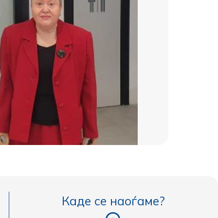
Имам
да с
П
Каде се наоѓаме?