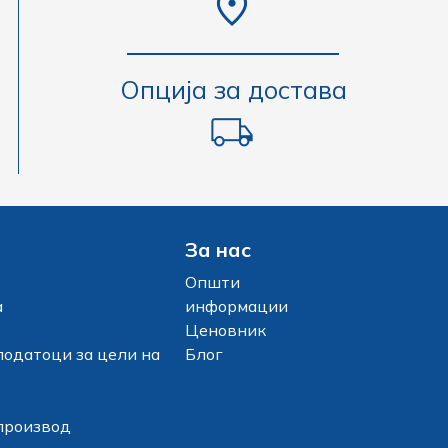
Опција за достава
За нас
Општи
а
информации
Ценовник
податоци за цели на
Блог
производ