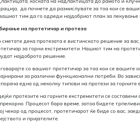
лактицата, коската на надлактицата до рамото и клучн
рација, да почнете да размислувате за тоа кои се ваши
вашиот тим да го одреди најдобриот план за лекување 
бирање на протетичар и протеза
 сметате дека протезата е вистинското решение за вас
тетичар за горни екстремитети. Нашиот тим на протетич
удат најдоброто решение.
говарајте со вашиот протетичар за тоа кои се вашите 
ајнирани за различни функционални потреби. Во завис
порача една од неколку типови на протези за горните 
ејќи протезите на горните екстремитети се составени 
прекорно. Процесот бара време, затоа бидете трпеливи 
ој чекор од процесот, протетичарот ќе биде со вас, за
ејството и пријателите.