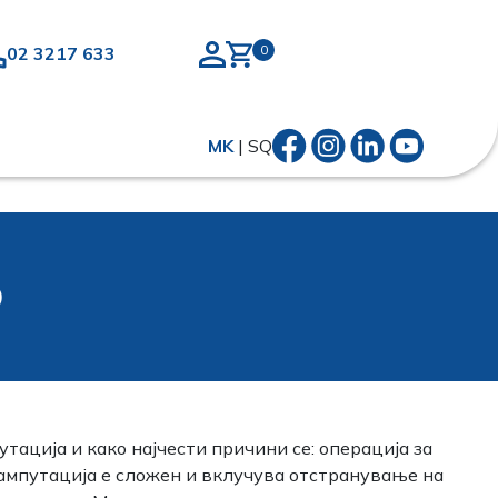
02 3217 633
MK
|
SQ
о
тација и како најчести причини се: операција за
 ампутација е сложен и вклучува отстранување на