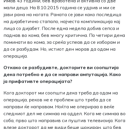
Имав 43 години, бев вработена и активна со две
мали деца. На 8.10.2015 година се удрив и ми се
јави рана на ногата. Раната се јави како последица
на дијабетично стапало, најчеста компликација кај
лица со дијабет. После една недела добив сепса и
паднав во кома, бев многу критична. По четири дена
поминати во кома, за среќа успеав да се изборам и
да се разбудам. Но, истиот ден морав да одам на
операција.
Откако се разбудивте, докторите ви соопштија
дека потребно е да се направи ампутација. Како
ја прифативте операцијата?
Кога докторот ми соопшти дека треба да одам на
операција, реков не е проблем што треба да се
направи ќе направам. Ноќта ме оперираа а веќе
следниот дел ме симнаа на оддел. Кога ме симнаа во
соба, прво што направив си пуштив телевизија. Кога
влезе докторот да ме види беше шокиран, што бев