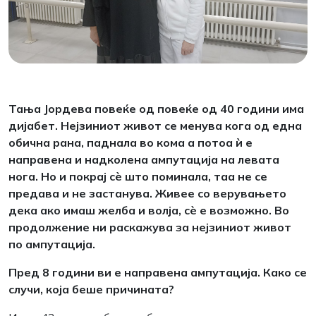
Тања Јордева повеќе од повеќе од 40 години има
дијабет. Нејзиниот живот се менува кога од една
обична рана, паднала во кома а потоа ѝ е
направена и надколена ампутација на левата
нога. Но и покрај сѐ што поминала, таа не се
предава и не застанува. Живее со верувањето
дека ако имаш желба и волја, сѐ е возможно. Во
продолжение ни раскажува за нејзиниот живот
по ампутација.
Пред 8 години ви е направена ампутација. Како се
случи, која беше причината?