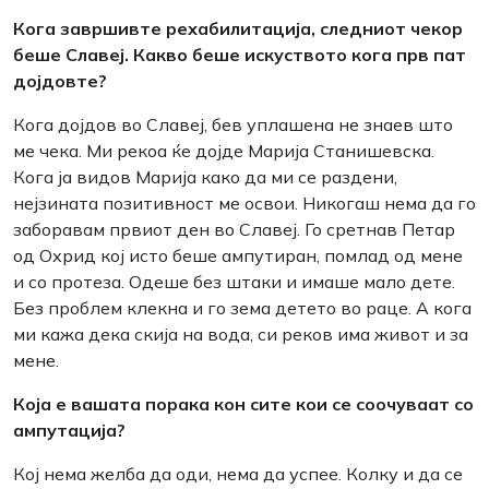
Кога завршивте рехабилитација, следниот чекор
беше Славеј. Какво беше искуството кога прв пат
дојдовте?
Кога дојдов во Славеј, бев уплашена не знаев што
ме чека. Ми рекоа ќе дојде Марија Станишевска.
Кога ја видов Марија како да ми се раздени,
нејзината позитивност ме освои. Никогаш нема да го
заборавам првиот ден во Славеј. Го сретнав Петар
од Охрид кој исто беше ампутиран, помлад од мене
и со протеза. Одеше без штаки и имаше мало дете.
Без проблем клекна и го зема детето во раце. А кога
ми кажа дека скија на вода, си реков има живот и за
мене.
Која е вашата порака кон сите кои се соочуваат со
ампутација?
Кој нема желба да оди, нема да успее. Колку и да се