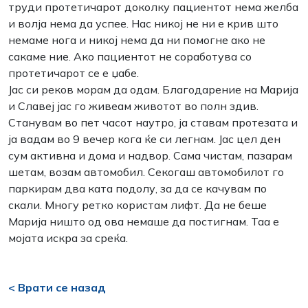
труди протетичарот доколку пациентот нема желба
и волја нема да успее. Нас никој не ни е крив што
немаме нога и никој нема да ни помогне ако не
сакаме ние. Ако пациентот не соработува со
протетичарот се е џабе.
Јас си реков морам да одам. Благодарение на Марија
и Славеј јас го живеам животот во полн здив.
Станувам во пет часот наутро, ја ставам протезата и
ја вадам во 9 вечер кога ќе си легнам. Јас цел ден
сум активна и дома и надвор. Сама чистам, пазарам
шетам, возам автомобил. Секогаш автомобилот го
паркирам два ката подолу, за да се качувам по
скали. Многу ретко користам лифт. Да не беше
Марија ништо од ова немаше да постигнам. Таа е
мојата искра за среќа.
< Врати се назад