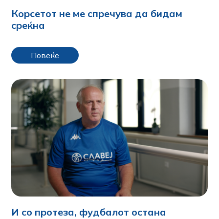
Корсетот не ме спречува да бидам
среќна
Повеќе
И со протеза, фудбалот остана