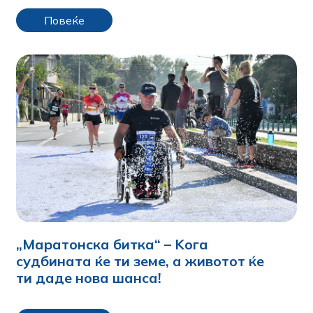
Повеќе
„Маратонска битка“ – Kога
судбината ќе ти земе, а животот ќе
ти даде нова шанса!