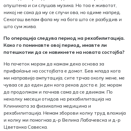
опуштена и си слушав музика. Но тоа е животот,
никој не сака да му се случи ова, но одиме напред.
Секогаш велам фала му на бога што се разбудив и
што сум жива.
По операција следува период на рехабилитација.
Како го поминавте овој период, имавте ли
потешкотии да се навикнете на новата состојба?
На почеток морам да кажам дека основа за
прифаќање на состојбата е домот. Бев млада кога
ми направија ампутација, сите трчаа околу мене, ме
чуваа се до еден ден кога реков доста е. Јас морам
да продолжам и почнав сама да се движам. По
неколку месеци отидов на рехабилитација на
Клиниката за физикална медицина и
рехабилитација. Немам зборови колку труд вложија
и колку ми помогнаа д-р Велика Лабачевска и д-р
Цветанка Савеска.