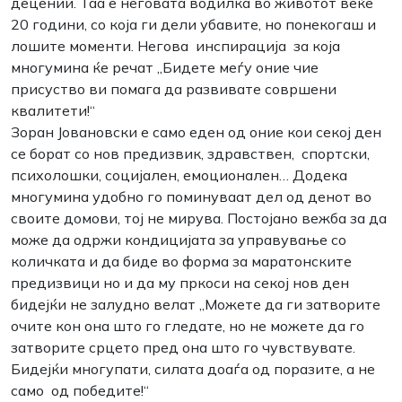
децении. Таа е неговата водилка во животот веќе
20 години, со која ги дели убавите, но понекогаш и
лошите моменти. Негова инспирација за која
многумина ќе речат „Бидете меѓу оние чие
присуство ви помага да развивате совршени
квалитети!“
Зоран Јовановски е само еден од оние кои секој ден
се борат со нов предизвик, здравствен, спортски,
психолошки, социјален, емоционален… Додека
многумина удобно го поминуваат дел од денот во
своите домови, тој не мирува. Постојано вежба за да
може да одржи кондицијата за управување со
количката и да биде во форма за маратонските
предизвици но и да му пркоси на секој нов ден
бидејќи не залудно велат „Можете да ги затворите
очите кон она што го гледате, но не можете да го
затворите срцето пред она што го чувствувате.
Бидејќи многупати, силата доаѓа од поразите, а не
само од победите!“