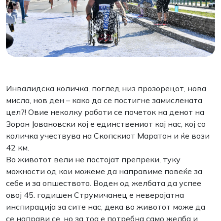
Инвалидска количка, поглед низ прозорецот, нова
мисла, нов ден – како да се постигне замислената
цел?! Овие неколку работи се почеток на денот на
Зоран Јовановски кој е единствениот кај нас, кој со
количка учествува на Скопскиот Маратон и ќе вози
42 км.
Во животот вели не постојат препреки, туку
можности од кои можеме да направиме повеќе за
себе и за опшеството. Воден од желбата да успее
овој 45. годишен Струмичанец е неверојатна
инспирација за сите нас, дека во животот може да
се направи се, но за тоа е потребна само желба и