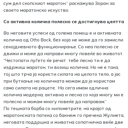
сум дел скопскиот маратон.“ раскажува Зоран за
своето маратонско искуство.
Со активна количка полесно се достигнува целтта
Во неговите успеси од голема помош е и активната
количка од Otto Bock, без која не може да го замисли
секојдневното функционирање. Со неa полесно се
движи и може да направи многу повеќе во животот.
“Честопати луѓето ќе речат тебе лесно ти е да
издржиш маратон, ти возиш количка. Но не е така,
тој што трча ја користи силата на целото тело, а јас
при буткање на количката можам да ја користам
само силата на рацете. Но сега имам одлична
количка модерна, активна и лесна со која многу ми е
полесно и можам многу повеќе да направам.“
По тешката борба со километрите, на крајот од
маратонската патека со бакнеж го пречека Жулиета,
неговата поддршка и животна сопатничка веќе две