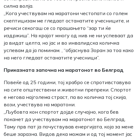
силна волја.
„Кога учествувам на маратони честопати со голем
скептицизам ме гледаат останатите учесниците, и
речиси секогаш се со прашањето “зар ти ќе
издржиш”. На крајот многу од нив не ни успеваат да
ја видат целта, но јас и во инвалидска количка
успевам да ја поминам. , “објаснува Зоран за тоа како
на него гледаат останатите учесници”.
Приказната започна на маратонот во Белград
Повеќе од 25 години, тој храбро се спротивставува
на сите општествени и животни препреки. Спортот
е негова најголема страст, па во количка тој скија,
вози, учествува на маратони.
„Љубовта кон спортот дојде случајно, кога бев
поканет да учествувам на маратонот во Белград.
Таму прв пат ја почуствував енергијата, која за мене
беше заразна. Видов дека можам и од тој момент јас