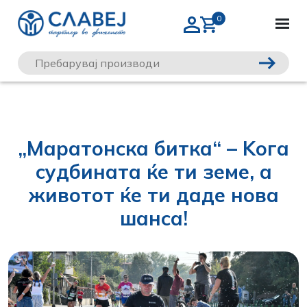
„Маратонска битка“ – Kога
судбината ќе ти земе, а
животот ќе ти даде нова
шанса!