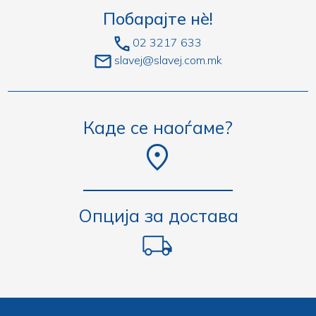
Побарајте нè!
02 3217 633
slavej@slavej.com.mk
Каде се наоѓаме?
Опција за достава