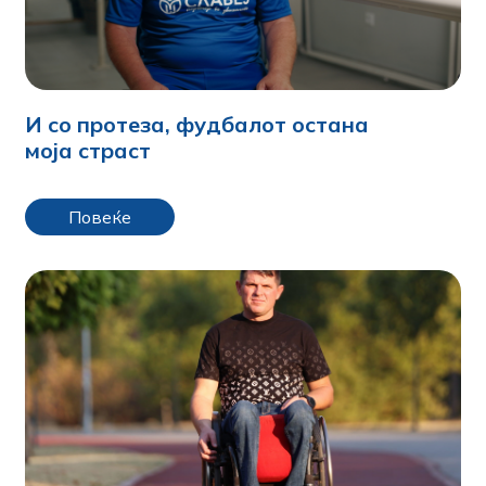
И со протеза, фудбалот остана
моја страст
Повеќе