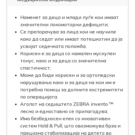
Наменет за деца и млади луѓе кои имаат
значителни локомоторни дефицити;
Се препорачува за лица кои не научиле
како да седат или имаат потешкотии да ја
усвојат седечката положба;
Корисен е за деца со намален мускулен
тонус, како и за деца со значителна
спастичност;
Може да биде корисен и за ортопедски
нарушувања како и за деца на кои им е
потребна помош за долните екстремитети
по операцијата;
Аголот на седиштето ZEBRA invento ™
лесно и едноставно се прилагодува;
Има безбедносен елек со иновативен
систем Hold & Pull, што овозможува брза и
прецизна стабилизација на детето во