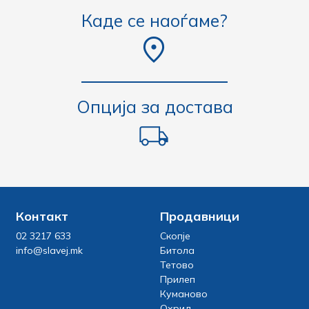
Каде се наоѓаме?
Опција за достава
Контакт
Продавници
02 3217 633
Скопје
info@slavej.mk
Битола
Тетово
Прилеп
Куманово
Охрид