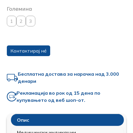
Големина
1
2
3
Контактирај нé
Бесплатна достава за нарачка над 3.000
денари
Рекламација во рок од 15 дена по
купувањето од веб шоп-от.
Опис
Медицински индикации