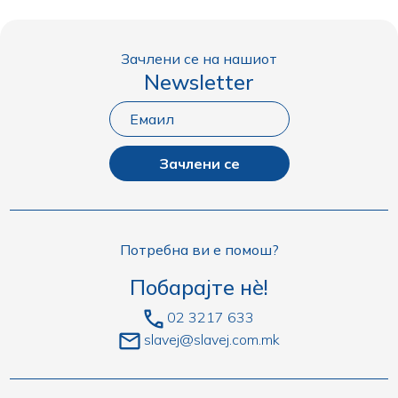
Зачлени се на нашиот
Newsletter
Зачлени се
Потребна ви е помош?
Побарајте нè!
02 3217 633
slavej@slavej.com.mk