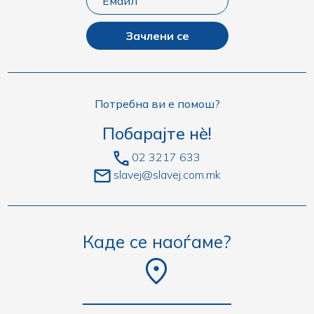
Зачлени се
Потребна ви е помош?
Побарајте нè!
02 3217 633
slavej@slavej.com.mk
Каде се наоѓаме?