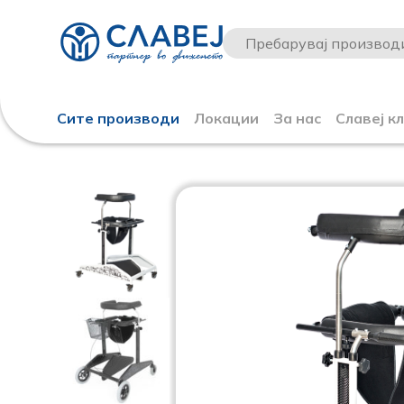
Сите производи
Локации
За нас
Славеј к