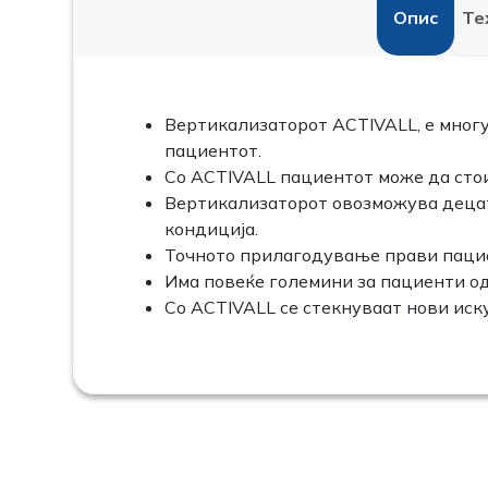
Опис
Те
Вертикализаторот ACTIVALL, е многу
пациентот.
Со ACTIVALL пациентот може да стои
Вертикализаторот овозможува децата
кондиција.
Точното прилагодување прави пацие
Има повеќе големини за пациенти од
Со ACTIVALL се стекнуваат нови иску