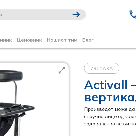
линик
Ценовник
Нашиот тим
Блог
7301AKA
Activall
вертика
Производот може да 
стручно лице од Слав
задоволство ќе ви по