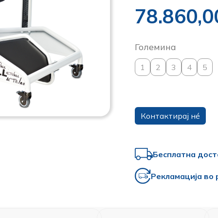
78.860,
Големина
1
2
3
4
5
Контактирај нé
Бесплатна дост
Рекламација во 