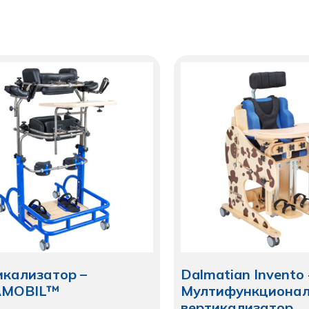
икализатор –
Dalmatian Invento 
AMOBIL™
Мултифункционал
вертикализатор