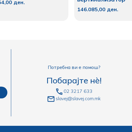
54,00
ден.
146.085,00
ден.
Потребна ви е помош?
Побарајте нè!
02 3217 633
slavej@slavej.com.mk