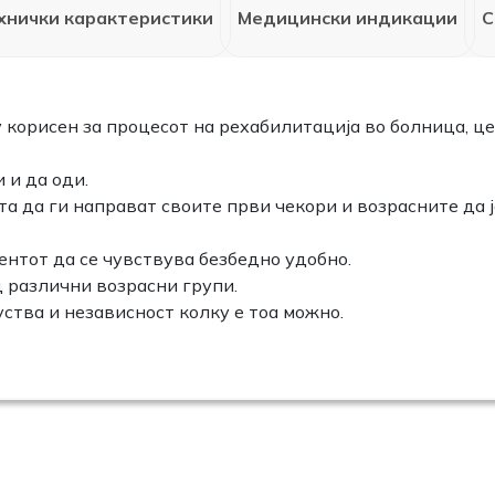
хнички карактеристики
Медицински индикации
С
 корисен за процесот на рехабилитација во болница, це
 и да оди.
 да ги направат своите први чекори и возрасните да ја
нтот да се чувствува безбедно удобно.
 различни возрасни групи.
ства и независност колку е тоа можно.