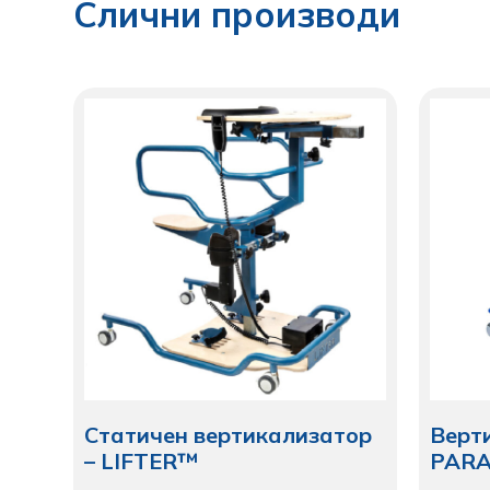
Слични производи
Статичен вертикализатор
Верт
– LIFTER™
PAR