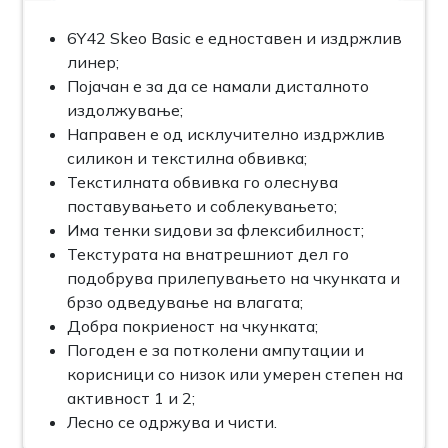
6Y42 Skeo Basic е едноставен и издржлив
линер;
Појачан е за да се намали дисталното
издолжување;
Направен е од исклучително издржлив
силикон и текстилна обвивка;
Текстилната обвивка го олеснува
поставувањето и соблекувањето;
Има тенки sидови за флексибилност;
Текстурата на внатрешниот дел го
подобрува прилепувањето на чкунката и
брзо одведување на влагата;
Добра покриеност на чкунката;
Погоден е за потколени ампутации и
корисници со низок или умерен степен на
активност 1 и 2;
Лесно се одржува и чисти.