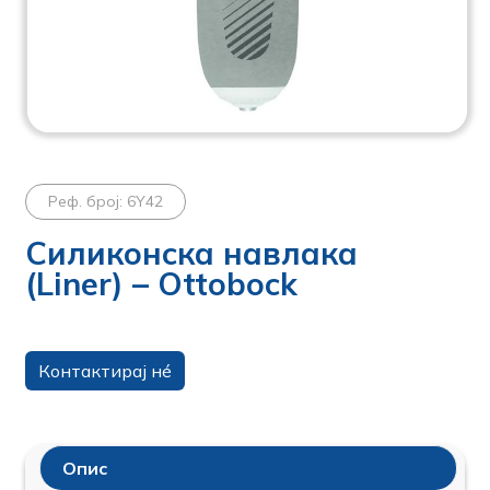
Реф. број: 6Y42
Силиконска навлака
(Liner) – Ottobock
Контактирај нé
Опис