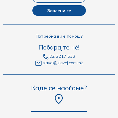
Зачлени се
Потребна ви е помош?
Побарајте нè!
02 3217 633
slavej@slavej.com.mk
Каде се наоѓаме?