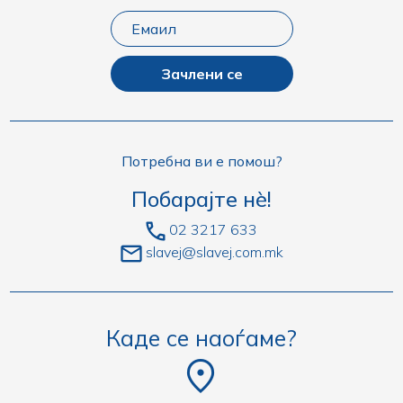
Зачлени се
Потребна ви е помош?
Побарајте нè!
02 3217 633
slavej@slavej.com.mk
Каде се наоѓаме?