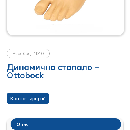
Реф. број: 1D10
Динамично стапало –
Ottobock
Контактирај нé
Опис