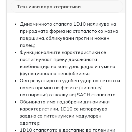
Технички карактеристики
Динамичното стапало 1D10 наликува на
природната форма на стапалото со мазна
површина, обликувани прсти и ножен
палец;
Функционалните карактеристики се
постигнуваат преку докажаната
комбинација на контурно јадро и гумена
(функционална пена)обвивка;
Ова резултира со удобен удар на петата и
помек премин на фазите (нишање/
потпирање) отколку кај SACH стапалото;
Обвивката има подобрени динамички
карактеристики. 1D10 се испорачува
заедно со титаниумски модуларен
адаптер;
1D10 стапалото е достапно во големини