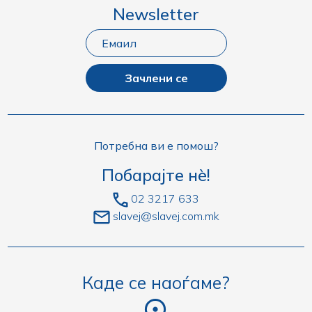
Newsletter
Зачлени се
Потребна ви е помош?
Побарајте нè!
02 3217 633
slavej@slavej.com.mk
Каде се наоѓаме?