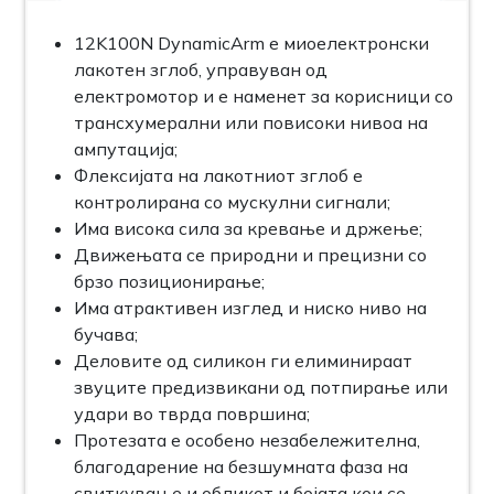
12K100N DynamicArm е миоелектронски
лакотен зглоб, управуван од
електромотор и е наменет за корисници со
трансхумерални или повисоки нивоа на
ампутација;
Флексијата на лакотниот зглоб е
контролирана со мускулни сигнали;
Има висока сила за кревање и држење;
Движењата се природни и прецизни со
брзо позиционирање;
Има атрактивен изглед и ниско ниво на
бучава;
Деловите од силикон ги елиминираат
звуците предизвикани од потпирање или
удари во тврда површина;
Протезата е особено незабележителна,
благодарение на безшумната фаза на
свиткување и обликот и бојата кои се