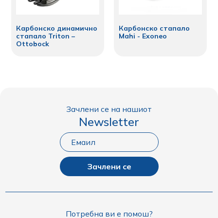
Карбонско динамично
Карбонско стапало
стапало Triton –
Mahi - Exoneo
Ottobock
Зачлени се на нашиот
Newsletter
Зачлени се
Потребна ви е помош?