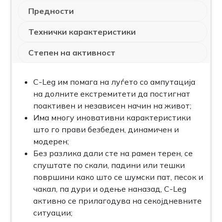
Предности
Технички карактеристики
Степен на активност
C-Leg им помага на луѓето со ампутација
на долните екстремитети да постигнат
поактивен и независен начин на живот;
Има многу иновативни карактеристики
што го прави безбеден, динамичен и
модерен;
Без разлика дали сте на рамен терен, се
спуштате по скали, падини или тешки
површини како што се шумски пат, песок и
чакал, па дури и одење наназад, C-Leg
активно се прилагодува на секојдневните
ситуации;