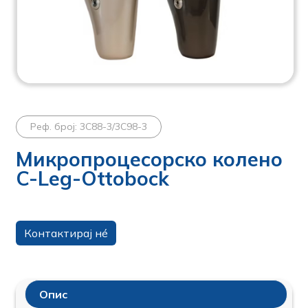
Реф. број: 3C88-3/3C98-3
Микропроцесорско колено
C-Leg-Ottobock
Контактирај нé
Опис