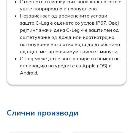
Стоењето со малку свиткано колено сега е
уште поприродно и поопуштено;
Независност од временските услови
зашто C-Leg е оценета со услов IP67. Овој
рејтинг значи дека C-Leg 4 е заштитен од
оштетување од дожд или краткотрајно
потопување во слатка вода до длабочина
од еден метар максимум триесет минути;
C-Leg може да се контролира со помош на
апликација на уредите со Apple (iOS) и
Android.
Слични производи