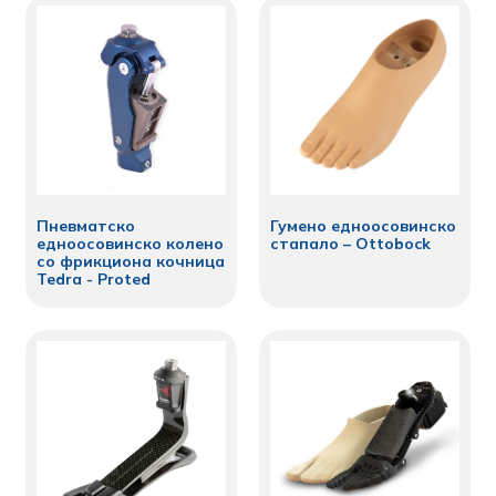
Пневматско
Гумено едноосовинско
едноосовинско колено
стапало – Ottobock
со фрикциона кочница
Tedra - Proted