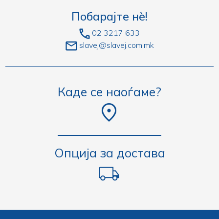
Побарајте нè!
02 3217 633
slavej@slavej.com.mk
Каде се наоѓаме?
Опција за достава