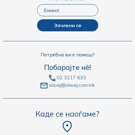
Зачлени се
Потребна ви е помош?
Побарајте нè!
02 3217 633
slavej@slavej.com.mk
Каде се наоѓаме?