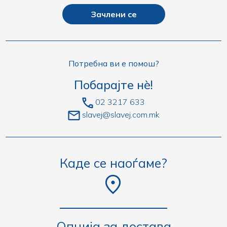
Зачлени се
Потребна ви е помош?
Побарајте нè!
02 3217 633
slavej@slavej.com.mk
Каде се наоѓаме?
Опција за достава