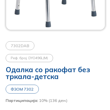
7302DAB
Реф. број: DYO496L(M)
Одалка со ракофат без
тркала-детска
ФЗОМ 7302
Партиципација:
10% (136 ден.)