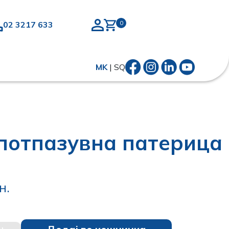
02 3217 633
MK
|
SQ
 потпазувна патерица
н.