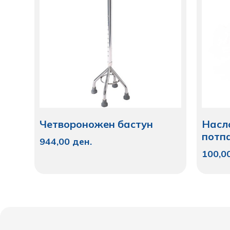
Четвороножен бастун
Насл
потп
944,00
ден.
100,0