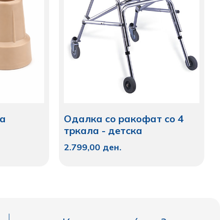
на
Одалка со ракофат со 4
тркала - детска
2.799,00
ден.