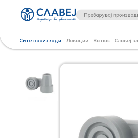
Сите производи
Локации
За нас
Славеј к