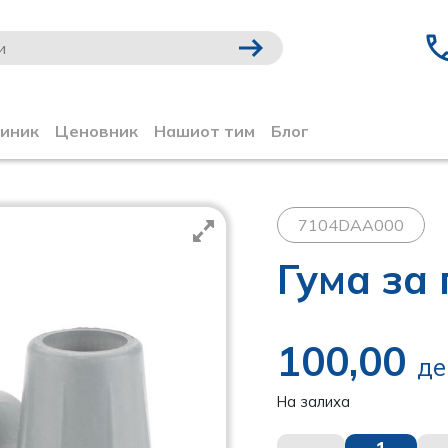
линик
Ценовник
Нашиот тим
Блог
7104DAA000
Гума за
100,00
де
На залиха