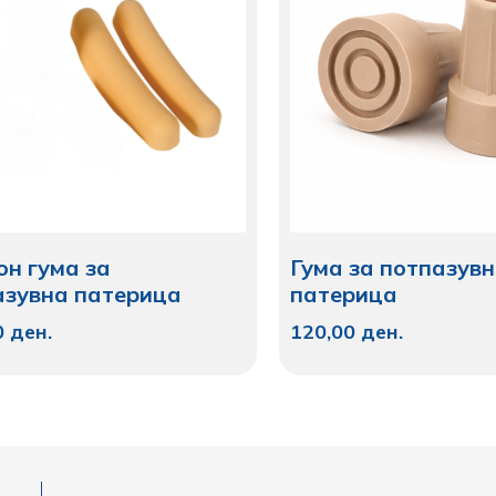
он гума за
Гума за потпазув
азувна патерица
патерица
0
ден.
120,00
ден.