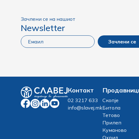
Зачлени се на нашиот
Newsletter
Зачлени се
Контакт
Продавниц
02 3217 633
Скопје
info@slavej.mk
Битола
Тетово
Прилеп
Куманово
Охрид