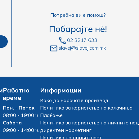
Потребна ви е помош?
Побарајте нè!
02 3217 633
slavej@slavej.com.mk
и
Работно
Информации
време
Како да нарачате производ
Пон. - Петок
Политика за користење на колачиња
08:00 - 19:00 ч.
Плаќање
Сабота
Политика за користење на личните под
09:00 - 14:00 ч.
директен маркетинг
Политика на приватност