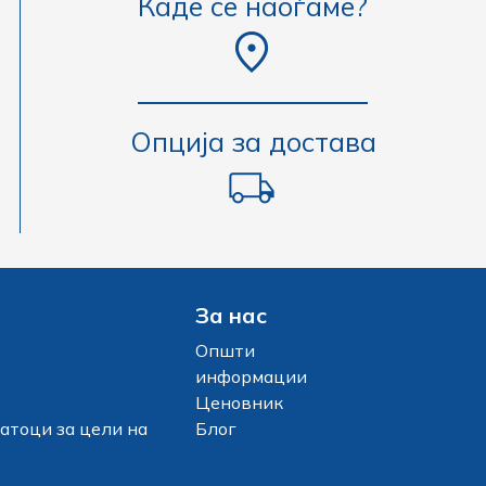
Каде се наоѓаме?
Опција за достава
За нас
Општи
информации
Ценовник
атоци за цели на
Блог