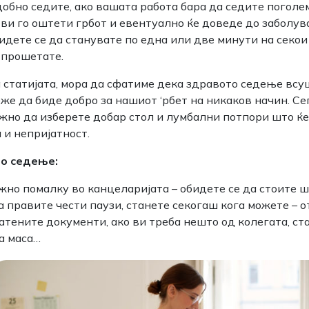
добно седите, ако вашата работа бара да седите поголе
ви го оштети грбот и евентуално ќе доведе до заболува
идете се да станувате по една или две минути на секои
 прошетате.
а статијата, мора да сфатиме дека здравото седење всу
же да биде добро за нашиот ‘рбет на никаков начин. Се
жно да изберете добар стол и лумбални потпори што ќе
 и непријатност.
но седење:
жно помалку во канцеларијата – обидете се да стоите ш
а правите чести паузи, станете секогаш кога можете – 
атените документи, ако ви треба нешто од колегата, ст
а маса…