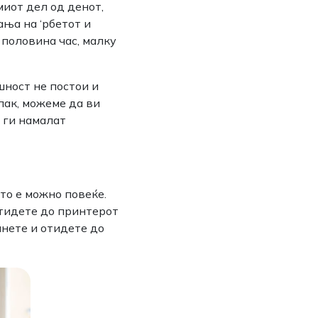
миот дел од денот,
ња на ‘рбетот и
 половина час, малку
шност не постои и
пак, можеме да ви
 ги намалат
то е можно повеќе.
отидете до принтерот
анете и отидете до