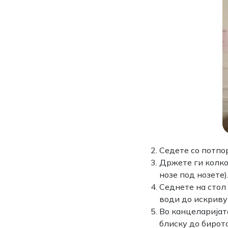
Седете со потпор
Држете ги колко
нозе под нозете)
Седнете на стол 
води до искриву
Во канцеларијата
блиску до бирот