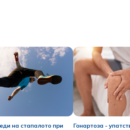
реди на стапалото при
Гонартоза - упатст