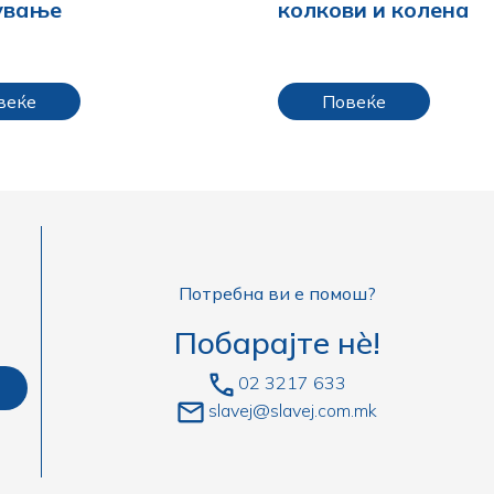
ување
колкови и колена
веќе
Повеќе
Потребна ви е помош?
Побарајте нè!
02 3217 633
slavej@slavej.com.mk