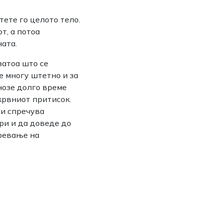
тете го целото тело.
т, а потоа
ата.
затоа што се
 е многу штетно и за
нозе долго време
крвниот притисок.
ги спречува
ри и да доведе до
кревање на