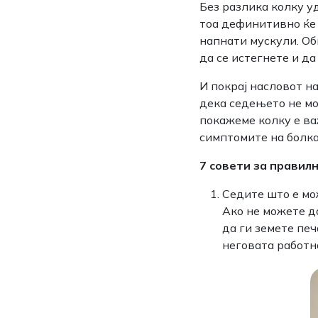
Без разлика колку у
тоа дефинитивно ќе 
напнати мускули. Об
да се истегнете и да
И покрај насловот н
дека седењето не мо
покажеме колку е ва
симптомите на болка
7 совети за правил
Седите што е мо
Ако не можете д
да ги земете печ
неговата работн