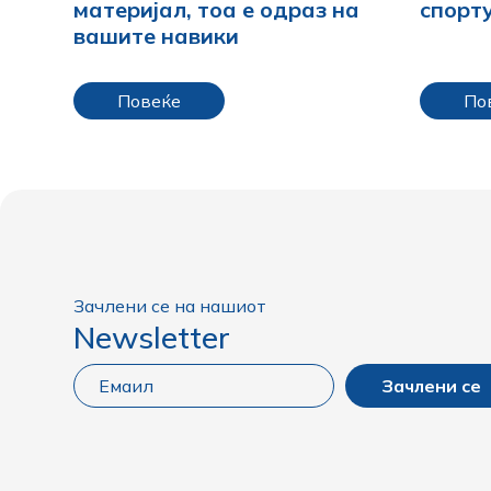
материјал, тоа е одраз на
спорт
вашите навики
Повеќе
По
Зачлени се на нашиот
Newsletter
Зачлени се