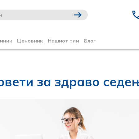
линик
Ценовник
Нашиот тим
Блог
овети за здраво седе