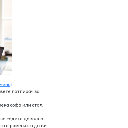
мена)
авете потпирач за
мека софа или стол,
 ќе седите доволно
ата а рамењата да ви