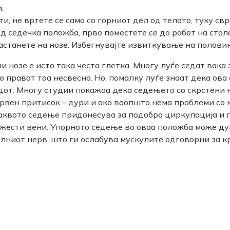
.
ти, не вртете се само со горниот дел од телото, туку свр
д седечка положба, прво поместете се до работ на столо
застанете на нозе. Избегнувајте извиткување на половин
 нозе е исто така честа глетка. Многу луѓе седат вака 
о прават тоа несвесно. Но, помалку луѓе знаат дека ова
едот. Многу студии покажаа дека седењето со скрстени 
крвен притисок – дури и ако воопшто нема проблеми со 
квото седење придонесува за подобра циркулација и 
жести вени. Упорното седење во оваа положба може ду
лниот нерв, што ги ослабува мускулите одговорни за 