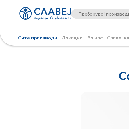
Сите производи
Локации
За нас
Славеј к
С