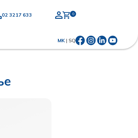
02 3217 633
MK
|
SQ
ње