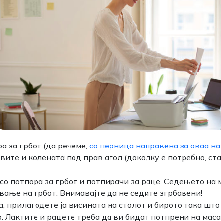
а за грбот (да речеме,
со перница направена за оваа на
вите и колената под прав агол (доколку е потребно, ст
.
со потпора за грбот и потпирачи за раце. Седењето на 
вање на грбот. Внимавајте да не седите згрбавени!
, прилагодете ја висината на столот и бирото така што
о. Лактите и рацете треба да ви бидат потпрени на мас