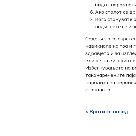
бидат порамнети
Ако столот се вр
Кога станувате о
подигнете се и 
Седењето со скрстени
навикнале на тоа и г
здравјето и за изгл
влијае на високиот 
Избегнувањето на ва
таканаречените паја
парализа на перонеа
стапалото.
< Врати се назад