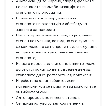
Анатомски дизајнирана, според формата
на стапалото за имобилизацијата на
стапалото по операција;
Го намалува оптоварувањето на
стапалото по операција и обезбедува
заштита од повреди;
Има алтернативни влошки, со различен
степен на густина, во вид на сложувалка,
со кои може да се направи прилагодување
на притисокот во различни делови на
стапалото;
Во исто време, делови од влошките, може
да се отстранат со цел, одреден дел од
стапалото да се растерети од притисок;
Изработена од антибактериски
материјали кои се пријатни за кожата и се
антибактериски;
Одговара за лево и десно стапало;
Се прицврстува со велкро лепенки;