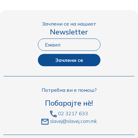
Зачлени се на нашиот
Newsletter
Зачлени се
Потребна ви е помош?
Побарајте нè!
02 3217 633
slavej@slavej.com.mk