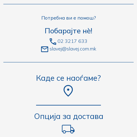
Потребна ви е помош?
Побарајте нè!
02 3217 633
slavej@slavej.com.mk
Каде се наоѓаме?
Опција за достава