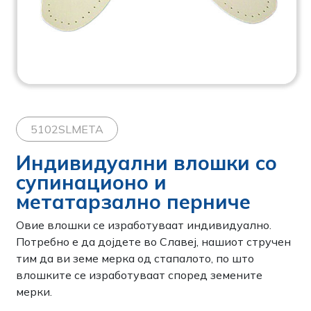
5102SLMETA
Индивидуални влошки со
супинационо и
метатарзално перниче
Овие влошки се изработуваат индивидуално.
Потребно е да дојдете во Славеј, нашиот стручен
тим да ви земе мерка од стапалото, по што
влошките се изработуваат според земените
мерки.