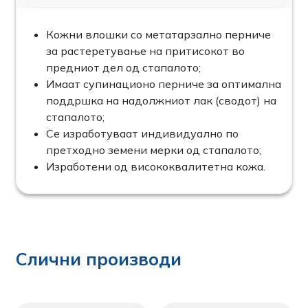
Кожни влошки со метатарзално перниче
за растеретување на притисокот во
предниот дел од стапалото;
Имаат супинационо перниче за оптимална
поддршка на надолжниот лак (сводот) на
стапалото;
Се изработуваат индивидуално по
претходно земени мерки од стапалото;
Изработени од висококвалитетна кожа.
Слични производи