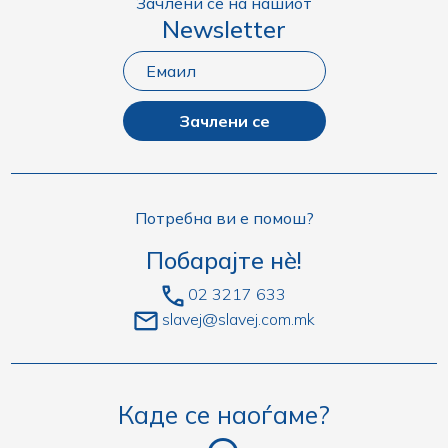
Зачлени се на нашиот
Newsletter
Зачлени се
Потребна ви е помош?
Побарајте нè!
02 3217 633
slavej@slavej.com.mk
Каде се наоѓаме?