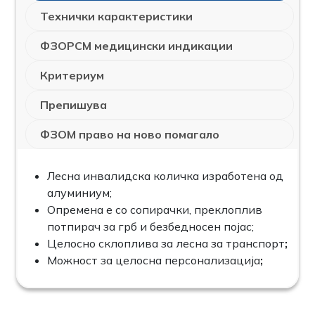
Технички карактеристики
ФЗОРСМ медицински индикации
Критериум
Препишува
ФЗОМ право на ново помагало
Лесна инвалидска количка изработена од
алуминиум;
Опремена е со сопирачки, преклоплив
потпирач за грб и безбедносен појас;
Целосно склоплива за леснa за транспорт
;
Можност за целосна персонализација
;