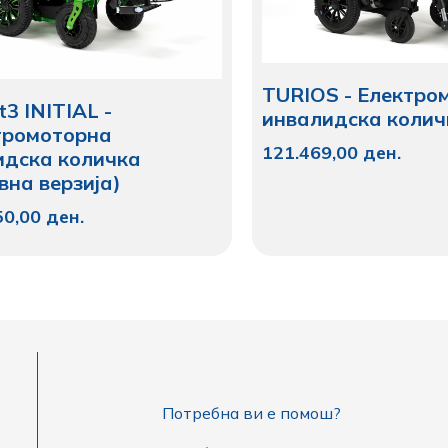
TURIOS - Електро
t3 INITIAL -
инвалидска колич
тромоторна
121.469,00
ден.
идска количка
вна верзија)
50,00
ден.
Потребна ви е помош?