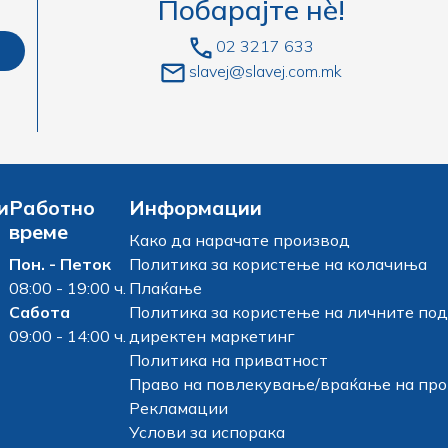
Побарајте нè!
02 3217 633
slavej@slavej.com.mk
и
Работно
Информации
време
Како да нарачате производ
Пон. - Петок
Политика за користење на колачиња
08:00 - 19:00 ч.
Плаќање
Сабота
Политика за користење на личните под
09:00 - 14:00 ч.
директен маркетинг
Политика на приватност
Право на повлекување/враќање на пр
Рекламации
Услови за испорака