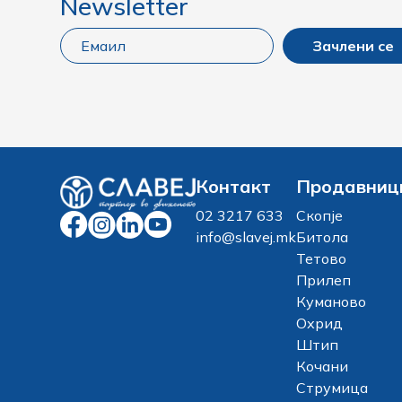
Newsletter
Зачлени се
Контакт
Продавниц
02 3217 633
Скопје
info@slavej.mk
Битола
Тетово
Прилеп
Куманово
Охрид
Штип
Кочани
Струмица