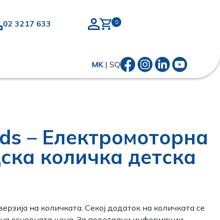
02 3217 633
MK
|
SQ
ids – Електромоторна
ска количка детска
верзија на количката. Секој додаток на количката се
на основната цена. За подетални информации