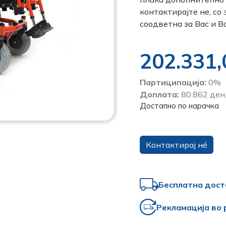
контактирајте не, со
соодветна за Вас и В
202.331
Партиципација:
0%
Доплата:
80.862 ден
Достапно по нарачка
Контактирај нé
Бесплатна дост
Рекламација во 