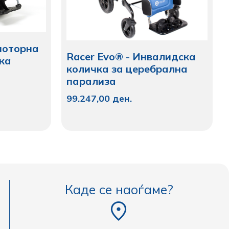
моторна
Racer Evo® - Инвалидска
ка
количка за церебрална
парализа
99.247,00
ден.
Каде се наоѓаме?