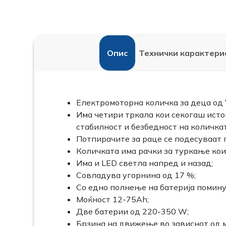
Опис
Технички карактери
Електромоторна количка за деца од Ve
Има четири тркала кои секогаш исто
стабилност и безбедност на количкат
Потпирачите за раце се подесуваат п
Количката има рачки за туркање кои
Има и LED светла напред и назад;
Совладува угорнина од 17 %;
Со едно полнење на батерија помину
Moќност 12-75Ah;
Две батерии од 220-350 W;
Брзина на движење во зависнот од м