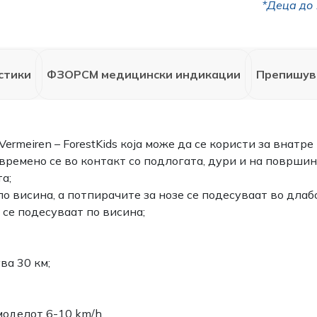
*Деца до 
стики
ФЗОРСМ медицински индикации
Препишув
rmeiren – ForestKids која може да се користи за внатре
времено се во контакт со подлогата, дури и на површин
а;
о висина, а потпирачите за нозе се подесуваат во длаб
 се подесуваат по висина;
ва 30 км;
оделот 6-10 km/h.