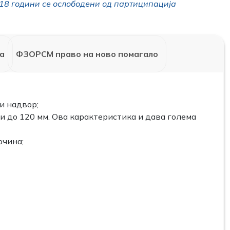
18 години се ослободени од партиципација
а
ФЗОРСМ право на ново помагало
 и надвор;
и до 120 мм. Ова карактеристика и дава голема
очина;