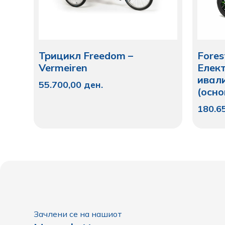
Трицикл Freedom –
Fores
Vermeiren
Елек
ивал
55.700,00
ден.
(осно
180.6
Зачлени се на нашиот