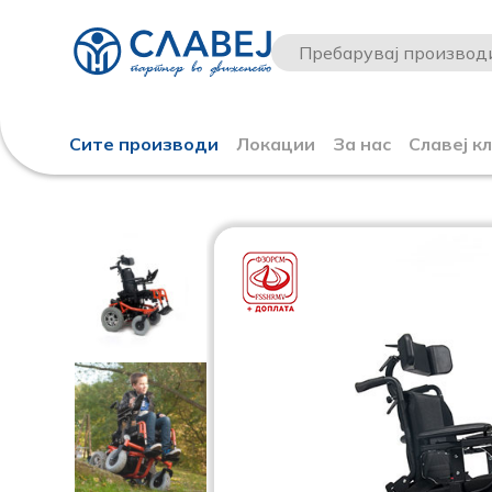
Сите производи
Локации
За нас
Славеј к