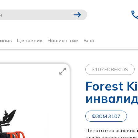
линик
Ценовник
Нашиот тим
Блог
3107FOREKIDS
Forest K
инвалид
ФЗОМ 3107
Цената е за основна 
плаќа дополнително 