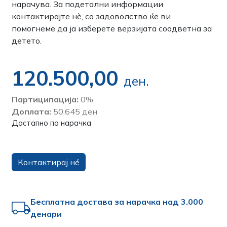
нарачува. За подетални информации
контактирајте нѐ, со задоволство ќе ви
помогнеме да ја изберете верзијата соодветна за
детето.
120.500,00
ден.
Партиципација:
0%
Доплата:
50.645 ден
Достапно по нарачка
Контактирај нé
Бесплатна достава за нарачка над 3.000
денари