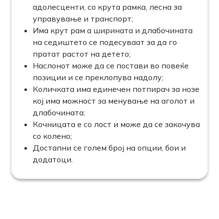
адолесценти, со крута рамка, лесна за
управување и транспорт;
Има крут рам а ширината и длабочината
на седиштето се подесуваат за да го
пратат растот на детето;
Наслонот може да се постави во повеќе
позиции и се преклопува надолу;
Количката има единечен потпирач за нозе
кој има можност за менување на аголот и
длабочината;
Кочницата е со лост и може да се закочува
со колено;
Достапни се голем број на опции, бои и
додатоци.