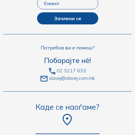
Зачлени се
Потребна ви е помош?
Побарајте нè!
02 3217 633
slavej@slavej.com.mk
Каде се наоѓаме?