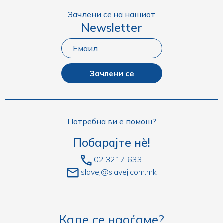
Зачлени се на нашиот
Newsletter
Зачлени се
Потребна ви е помош?
Побарајте нè!
02 3217 633
slavej@slavej.com.mk
Каде се наоѓаме?