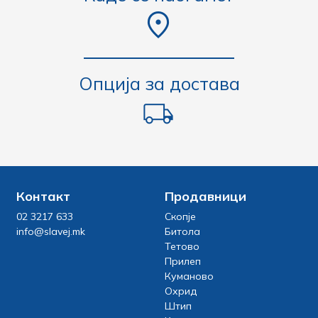
Опција за достава
Контакт
Продавници
02 3217 633
Скопје
info@slavej.mk
Битола
Тетово
Прилеп
Куманово
Охрид
Штип