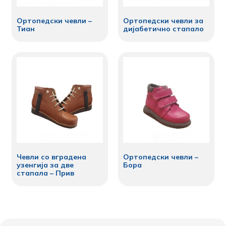
Ортопедски чевли –
Ортопедски чевли за
Тиан
дијабетично стапало
Чевли со вградена
Ортопедски чевли –
узенгија за две
Бора
стапала – Прив