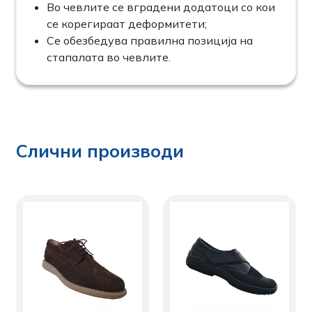
Во чевлите се вградени додатоци со кои
се корегираат деформитети;
Се обезбедува правилна позиција на
стапалата во чевлите.
Слични производи