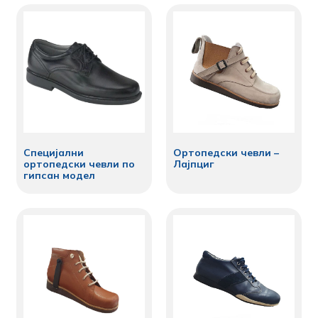
Специјални
Ортопедски чевли –
ортопедски чевли по
Лајпциг
гипсан модел