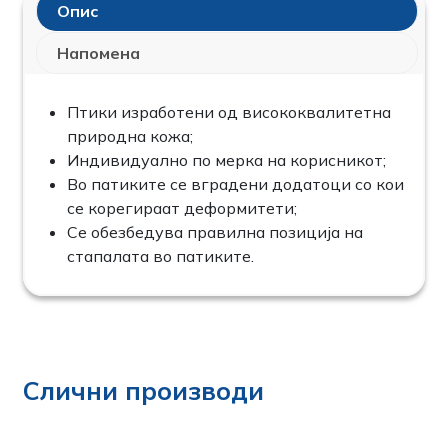
Опис
Напомена
Птики изработени од висококвалитетна
природна кожа;
Индивидуално по мерка на корисникот;
Во патиките се вградени додатоци со кои
се корегираат деформитети;
Се обезбедува правилна позиција на
стапалата во патиките.
Слични производи