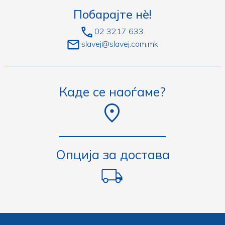
Побарајте нè!
02 3217 633
slavej@slavej.com.mk
Каде се наоѓаме?
Опција за достава