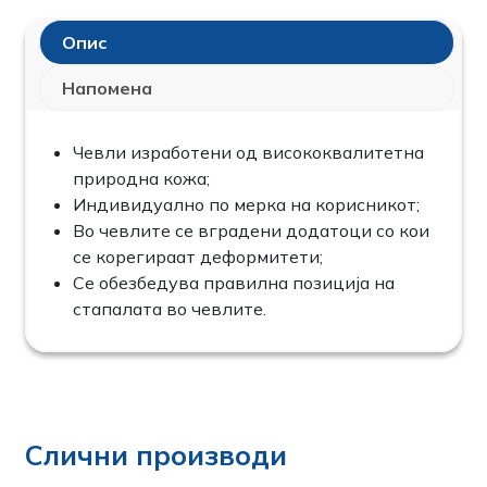
Опис
Напомена
Чевли изработени од висококвалитетна
природна кожа;
Индивидуално по мерка на корисникот;
Во чевлите се вградени додатоци со кои
се корегираат деформитети;
Се обезбедува правилна позиција на
стапалата во чевлите.
Слични производи