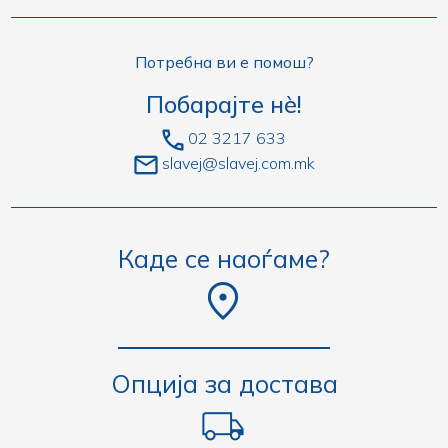
Потребна ви е помош?
Побарајте нè!
02 3217 633
slavej@slavej.com.mk
Каде се наоѓаме?
Опција за достава