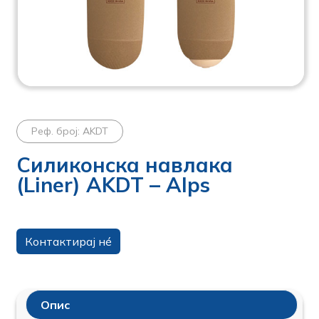
Реф. број: AKDT
Силиконска навлака
(Liner) AKDT – Alps
Контактирај нé
Опис