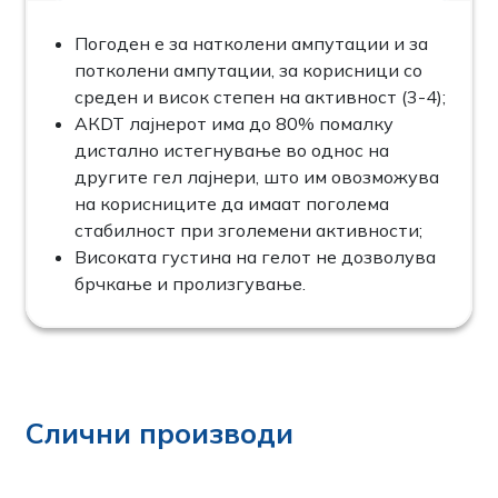
Погоден е за натколени ампутации и за
потколени ампутации, за корисници со
среден и висок степен на активност (3-4);
АКDT лајнерот има до 80% помалку
дистално истегнување во однос на
другите гел лајнери, што им овозможува
на корисниците да имаат поголема
стабилност при зголемени активности;
Високата густина на гелот не дозволува
брчкање и пролизгување.
Слични производи