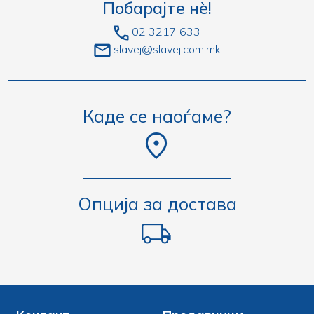
Побарајте нè!
02 3217 633
slavej@slavej.com.mk
Каде се наоѓаме?
Опција за достава