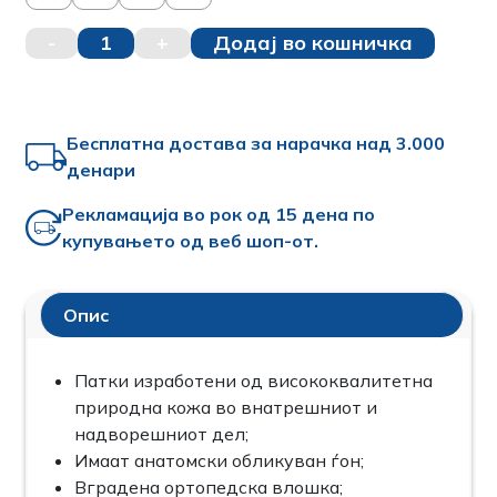
-
1
+
Додај во кошничка
Бесплатна достава за нарачка над 3.000
денари
Рекламација во рок од 15 дена по
купувањето од веб шоп-от.
Опис
Патки изработени од висококвалитетна
природна кожа во внатрешниот и
надворешниот дел;
Имаат анатомски обликуван ѓон;
Вградена ортопедска влошка;