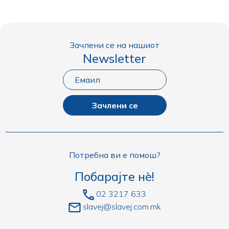
Зачлени се на нашиот
Newsletter
Зачлени се
Потребна ви е помош?
Побарајте нè!
02 3217 633
slavej@slavej.com.mk