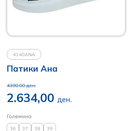
4140ANA
Патики Ана
4390.00 ден.
2.634,00
ден.
Големина
36
37
38
39