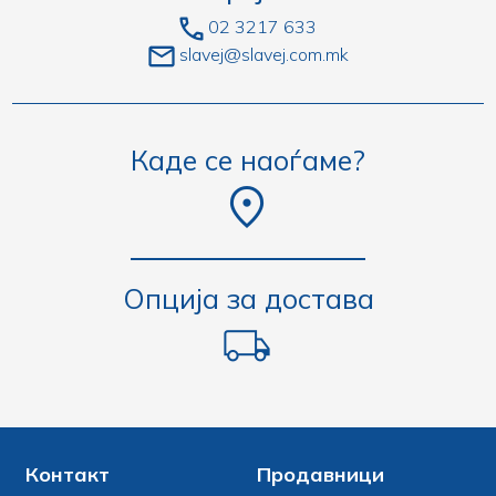
02 3217 633
slavej@slavej.com.mk
Каде се наоѓаме?
Опција за достава
Контакт
Продавници