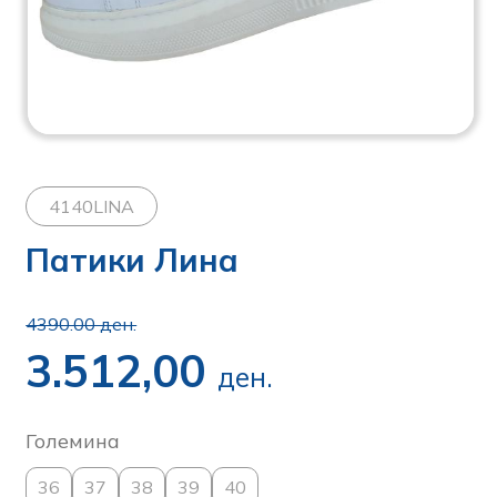
4140LINA
Патики Лина
4390.00 ден.
3.512,00
ден.
Големина
36
37
38
39
40