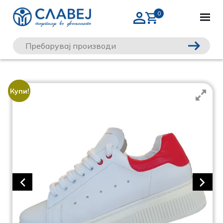
Купи!