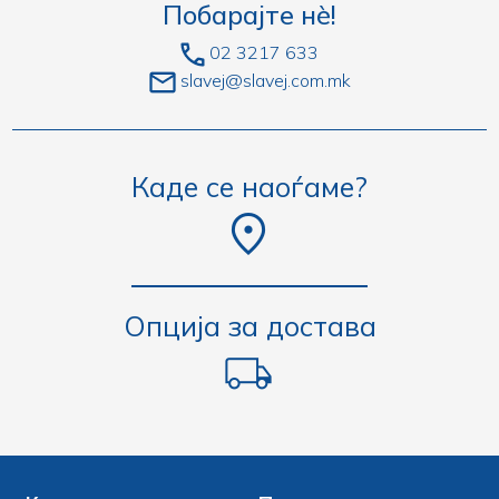
Побарајте нè!
02 3217 633
slavej@slavej.com.mk
Каде се наоѓаме?
Опција за достава