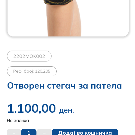
2202MOK002
Реф. број: 120.205
Отворен стегач за патела
1.100,00
ден.
На залиха
-
1
+
Додај во кошничка