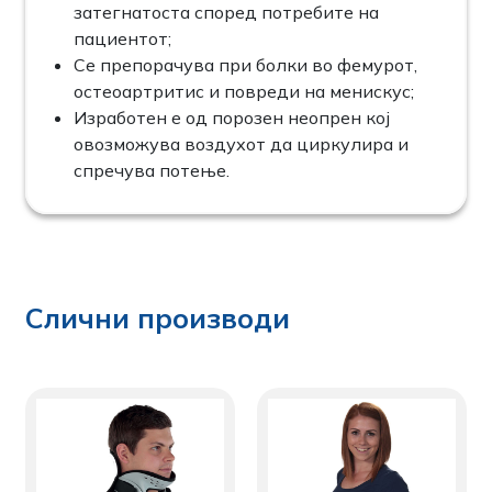
затегнатоста според потребите на
пациентот;
Се препорачува при болки во фемурот,
остеоартритис и повреди на менискус;
Изработен е од порозен неопрен кој
овозможува воздухот да циркулира и
спречува потење.
Слични производи