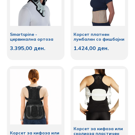
Smartspine -
Корсет платнен
цервикална ортоза
лумбален со фишбајни
3.395,00
ден.
1.424,00
ден.
Корсет за кифоза или
Корсет за кифоза или
сколиоза пластичен