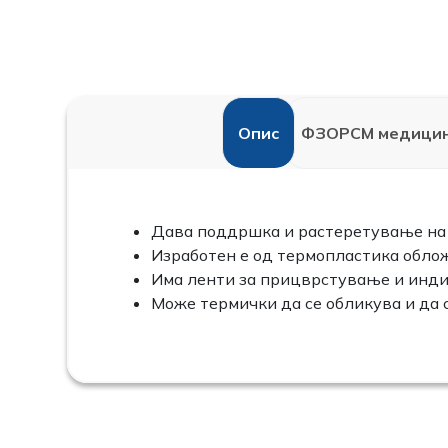
Опис
ФЗОРСМ медицин
Дава поддршка и растеретување на т
Изработен е од термопластика облож
Има ленти за прицврстување и инд
Може термички да се обликува и да