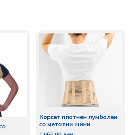
Корсет платнен лумбален
со метални шини
со
1.655,00
ден.