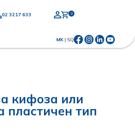
02 3217 633
MK
|
SQ
за кифоза или
а пластичен тип