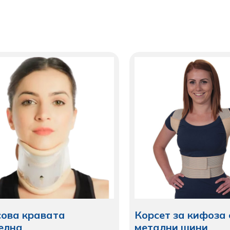
ова кравата
Корсет за кифоза 
елна
метални шини