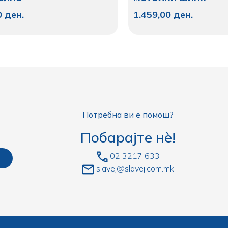
0
ден.
1.459,00
ден.
Потребна ви е помош?
Побарајте нè!
02 3217 633
slavej@slavej.com.mk