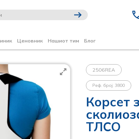
линик
Ценовник
Нашиот тим
Блог
2506REA
Реф. број: 3800
Корсет 
сколиоз
ТЛСО