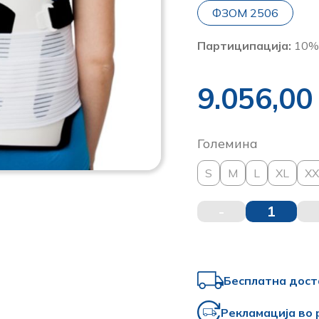
ФЗОМ 2506
Партиципација:
10% 
9.056,0
Големина
S
M
L
XL
XX
-
1
Бесплатна дост
Рекламација во 