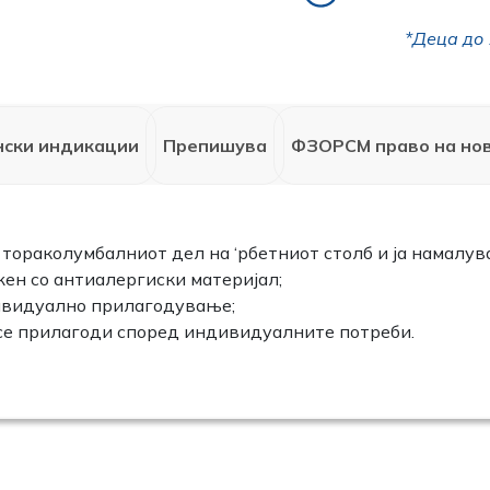
*Деца до 
ски индикации
Препишува
ФЗОРСМ право на нов
ораколумбалниот дел на ‘рбетниот столб и ја намалува
ен со антиалергиски материјал;
ивидуално прилагодување;
 се прилагоди според индивидуалните потреби.