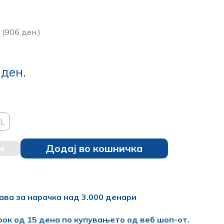
(906 ден.)
0
ден.
L
+
Додај во кошничка
ава за нарачка над 3.000 денари
рок од 15 дена по купувањето од веб шоп-от.