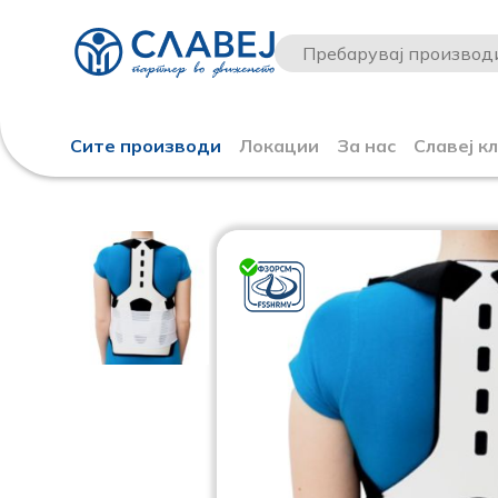
Сите производи
Локации
За нас
Славеј к