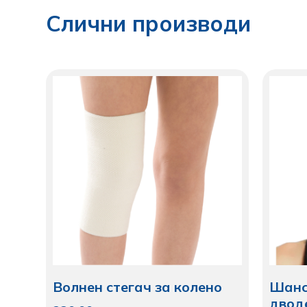
Слични производи
Волнен стегач за колено
Шанс
двод