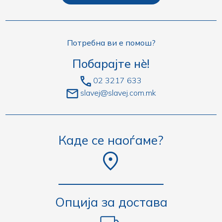
Потребна ви е помош?
Побарајте нè!
02 3217 633
slavej@slavej.com.mk
Каде се наоѓаме?
Опција за достава