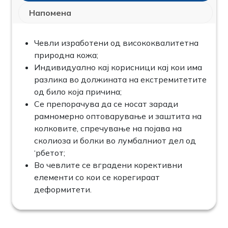
Напомена
Чевли изработени од висококвалитетна
природна кожа;
Индивидуално кај корисници кај кои има
разлика во должината на екстремитетите
од било која причина;
Се препорачува да се носат заради
рамномерно оптоварување и заштита на
колковите, спречување на појава на
сколиоза и болки во лумбалниот дел од
‘рбетот;
Во чевлите се вградени корективни
елементи со кои се корегираат
деформитети.