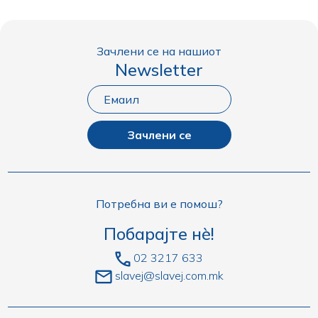
Зачлени се на нашиот
Newsletter
Зачлени се
Потребна ви е помош?
Побарајте нè!
02 3217 633
slavej@slavej.com.mk