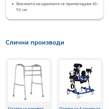
Висината на одалката се прилагодува 41-
51 см.
Слични производи
Одалка со 4 тркала за
Одалка со ракофат