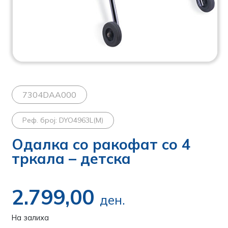
7304DAA000
Реф. број: DYO4963L(M)
Одалка со ракофат со 4
тркала – детска
2.799,00
ден.
На залиха