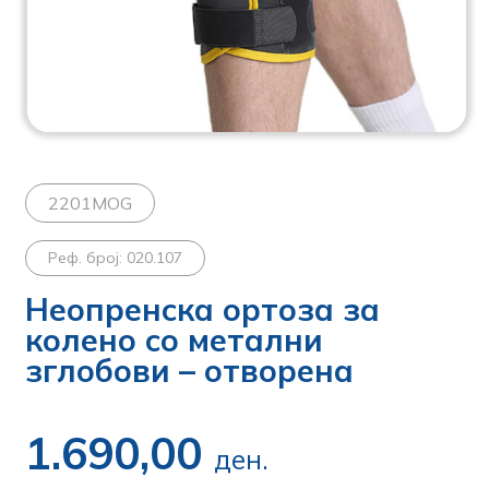
2201MOG
Реф. број: 020.107
Неопренска ортоза за
колено со метални
зглобови – отворена
1.690,00
ден.