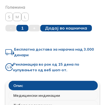
Големина
S
M
L
-
1
+
Додај во кошничка
Бесплатна достава за нарачка над 3.000
денари
Рекламација во рок од 15 дена по
купувањето од веб шоп-от.
Oпис
Медицински индикации