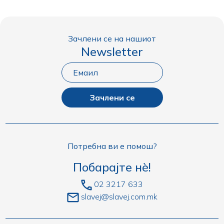
Зачлени се на нашиот
Newsletter
Зачлени се
Потребна ви е помош?
Побарајте нè!
02 3217 633
slavej@slavej.com.mk