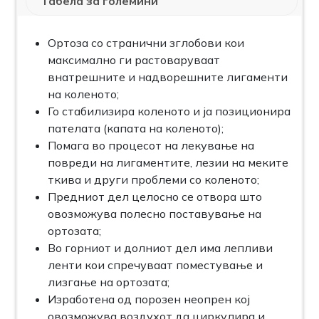
Табела за големини
Ортоза со странични зглобови кои
максимално ги растоваруваат
внатрешните и надворешните лигаменти
на коленото;
Го стабилизира коленото и ја позиционира
пателата (капата на коленото);
Помага во процесот на лекување на
повреди на лигаментите, лезии на меките
ткива и други проблеми со коленото;
Предниот дел целосно се отвора што
овозможува полесно поставување на
ортозата;
Во горниот и долниот дел има лепливи
ленти кои спречуваат поместување и
лизгање на ортозата;
Изработена од порозен неопрен кој
овозможува воздухот да циркулира и