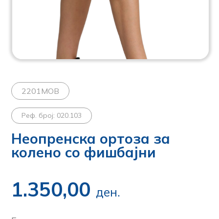
2201MOB
Реф. број: 020.103
Неопренска ортоза за
колено со фишбајни
1.350,00
ден.