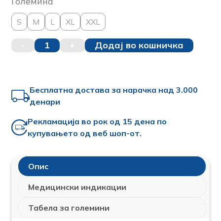
Големина
S
M
L
XL
XXL
-
1
+
Додај во кошничка
Бесплатна достава за нарачка над 3.000
денари
Рекламација во рок од 15 дена по
купувањето од веб шоп-от.
Oпис
Медицински индикации
Табела за големини