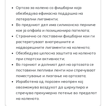
Ортоза за колено со фишбајни која
обезбедува ефикасна поддршка на
латерални лигаменти;
Во предниот дел има силиконско перниче
кое ја опфаќа и позиционира пателата;
Странично се поставени фишбајни кои ги
растеретуваат внатрешните и
надворешните лигаменти на коленото;
Обезбедува целосна заштита на коленото
при спортски активности;
Во горниот и долниот дел на ортозата се
поставени лепливи ленти кои спречуваат
поместување и лизгање на ортозата;
Изработена од порозен неопрен кој
овозможува воздухот да циркулира и
спречува прекумерно потење во пределот
на коленото.