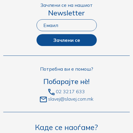
Зачлени се на нашиот
Newsletter
Зачлени се
Потребна ви е помош?
Побарајте нè!
02 3217 633
slavej@slavej.com.mk
Каде се наоѓаме?