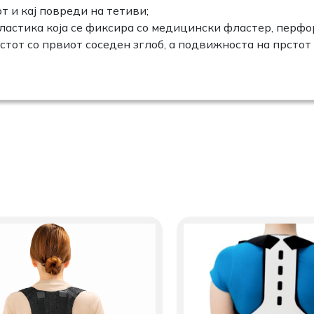
т и кај повреди на тетиви;
пластика која се фиксира со медицински фластер, перфо
тот со првиот соседен зглоб, а подвижноста на прстот 