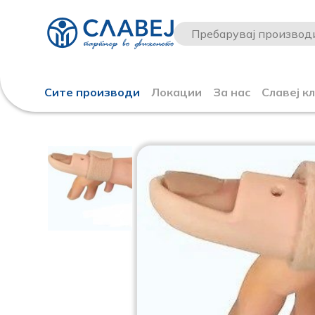
Сите производи
Локации
За нас
Славеј к