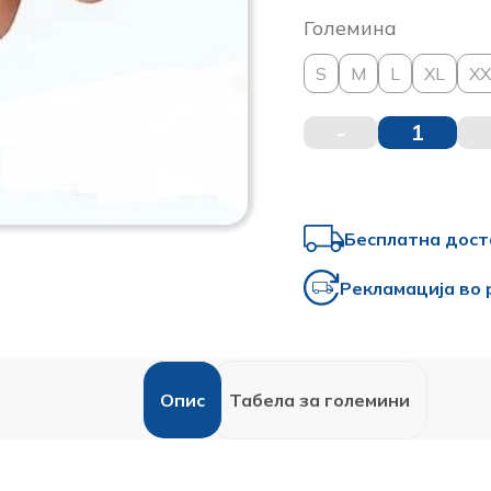
Големина
S
M
L
XL
XX
-
1
Бесплатна дост
Рекламација во 
Oпис
Табела за големини