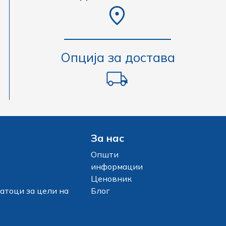
Опција за достава
За нас
Општи
информации
Ценовник
атоци за цели на
Блог