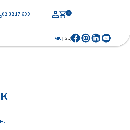
02 3217 633
MK
|
SQ
ок
н.