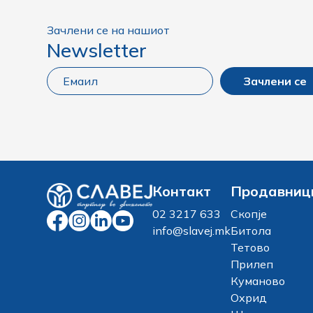
Зачлени се на нашиот
Newsletter
Зачлени се
Контакт
Продавниц
02 3217 633
Скопје
info@slavej.mk
Битола
Тетово
Прилеп
Куманово
Охрид