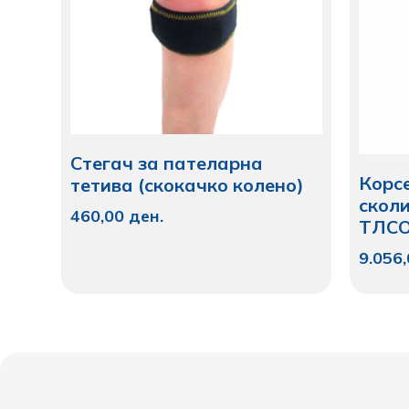
Стегач за пателарна
Корс
тетива (скокачко колено)
скол
460,00
ден.
ТЛС
9.056