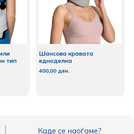
или
Шансова кравата
ен тип
едноделна
400,00
ден.
Каде се наоѓаме?