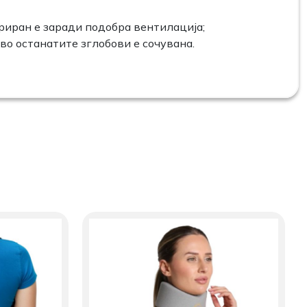
риран е заради подобра вентилација;
во останатите зглобови е сочувана.