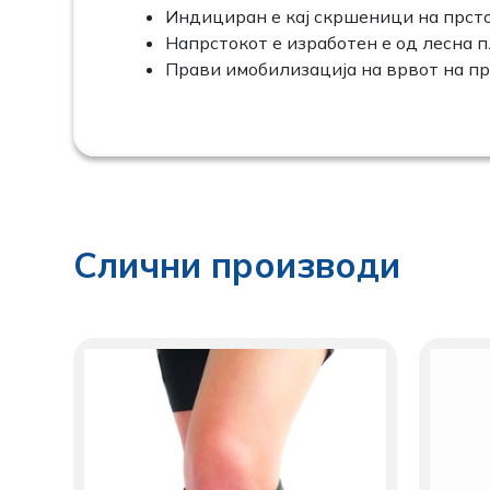
Индициран е кај скршеници на прсто
Напрстокот е изработен е од лесна 
Прави имобилизација на врвот на прс
Слични производи