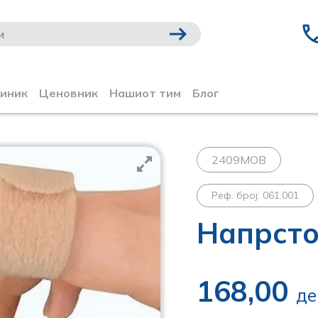
линик
Ценовник
Нашиот тим
Блог
2409MOB
Реф. број: 061.001
Напрст
168,00
де