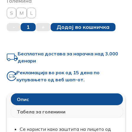
Големина
S
M
L
-
1
+
Додај во кошничка
Бесплатна достава за нарачка над 3.000
денари
Рекламација во рок од 15 дена по
купувањето од веб шоп-от.
Опис
Табела за големини
Се користи како заштита на лицето од