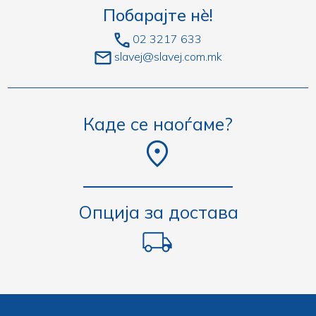
Побарајте нè!
02 3217 633
slavej@slavej.com.mk
Каде се наоѓаме?
Опција за достава