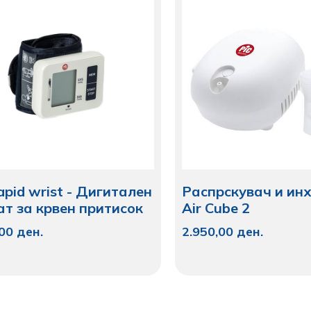
rapid wrist - Дигитален
Распрскувач и ин
т за крвен притисок
Air Cube 2
,00
ден.
2.950,00
ден.