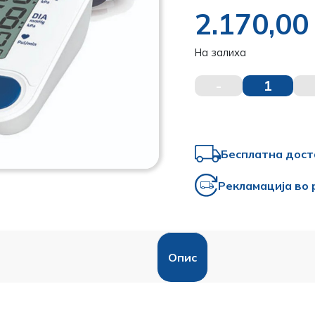
2.170,0
На залиха
-
1
Бесплатна дост
Рекламација во 
Опис