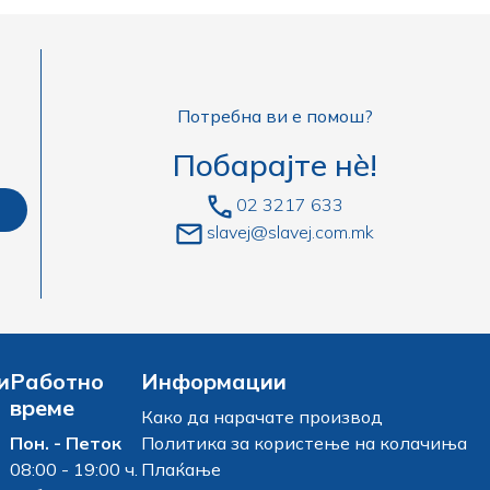
Потребна ви е помош?
Побарајте нè!
02 3217 633
slavej@slavej.com.mk
и
Работно
Информации
време
Како да нарачате производ
Пон. - Петок
Политика за користење на колачиња
08:00 - 19:00 ч.
Плаќање