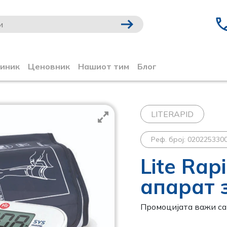
линик
Ценовник
Нашиот тим
Блог
LITERAPID
Реф. број: 020225330
Lite Rap
апарат 
Промоцијата важи сам