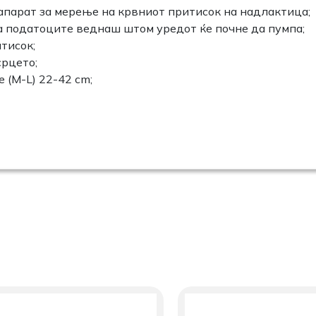
апарат за мерење на крвниот притисок на надлактица;
а податоците веднаш штом уредот ќе почне да пумпа;
тисок;
срцето;
(M-L) 22-42 cm;