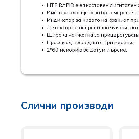
LITE RAPID е едноставен дигитален 
Има технологијата за брзо мерење н
Индикатор за нивото на крвниот при
Детектор за неправилно чукање на 
Широка манжетна за прицврстување 
Просек од последните три мерења;
2*60 меморија за датум и време.
Слични производи