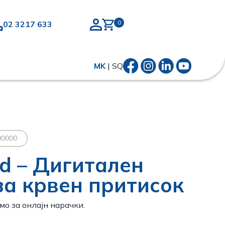
02 3217 633
MK
|
SQ
00000
id – Дигитален
за крвен притисок
о за онлајн нарачки.