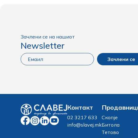
Зачлени се на нашиот
Newsletter
Зачлени се
Контакт
Продавниц
02 3217 633
Скопје
info@slavej.mk
Битола
Тетово