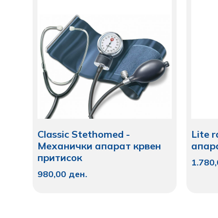
Classic Stethomed -
Lite 
Механички апарат крвен
апара
притисок
1.780
980,00
ден.