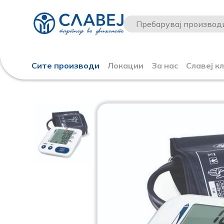
Сите производи
Локации
За нас
Славеј к