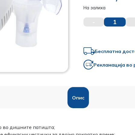
На залиха
-
1
Бесплатна дост
Рекламација во 
Опис
о во дишните патишта;
 ефикасни честички за двојно пократко време;