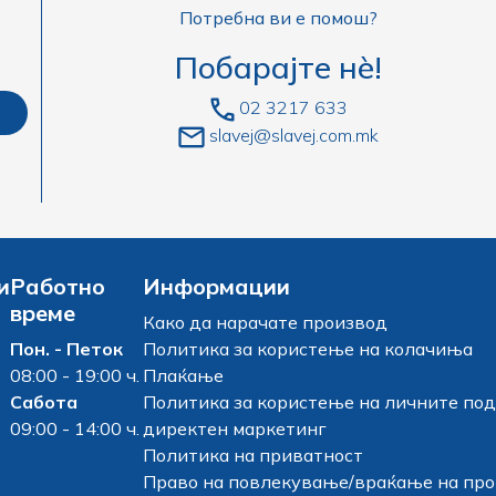
Потребна ви е помош?
Побарајте нè!
02 3217 633
slavej@slavej.com.mk
и
Работно
Информации
време
Како да нарачате производ
Пон. - Петок
Политика за користење на колачиња
08:00 - 19:00 ч.
Плаќање
Сабота
Политика за користење на личните под
09:00 - 14:00 ч.
директен маркетинг
Политика на приватност
Право на повлекување/враќање на пр