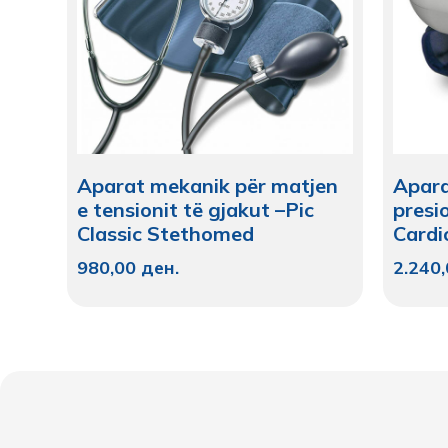
Aparat mekanik për matjen
Apara
e tensionit të gjakut –Pic
presio
Classic Stethomed
Cardi
980,00
ден.
2.240