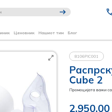
линик
Ценовник
Нашиот тим
Блог
8106PIC001
Распрск
Cube 2
Промоцијата важи сам
2.950,0