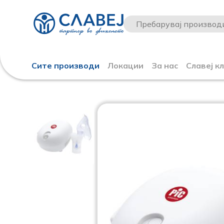
Сите производи
Локации
За нас
Славеј к