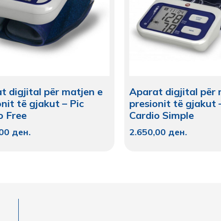
t digjital për matjen e
Aparat digjital për
nit të gjakut – Pic
presionit të gjakut 
o Free
Cardio Simple
,00
ден.
2.650,00
ден.