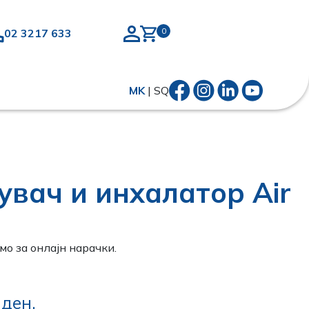
02 3217 633
MK
|
SQ
увач и инхалатор Air
о за онлајн нарачки.
0
ден.