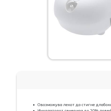
Овозможува лекот да стигне длабок
Инхалаторот генерира до 20% повеќе