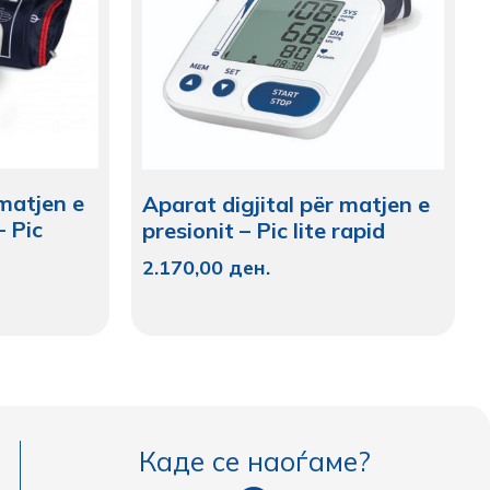
 matjen e
Aparat digjital për matjen e
– Pic
presionit – Pic lite rapid
2.170,00
ден.
Каде се наоѓаме?